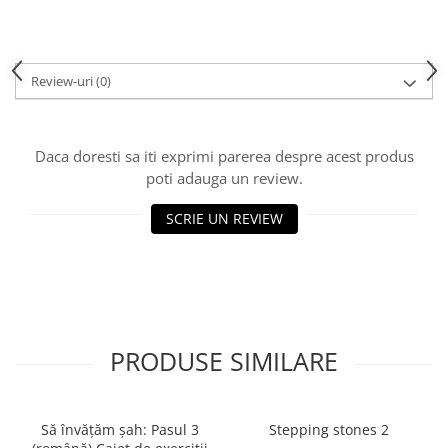
Piese sah electronice
Piese Sah Tematice
Piese Sah Tematice Din Metal
Review-uri
(0)
Puzzle
Sah Magnetic India
Daca doresti sa iti exprimi parerea despre acest produs
Set Sah + Table/backgammon
poti adauga un review.
Seturi Sah
SCRIE UN REVIEW
Ceasuri De Sah Digitale
Seturi Sah Tematice
Step 1
Step 1
Step 2
PRODUSE SIMILARE
Step 3
Step 4
Să învățăm șah: Pasul 3
Stepping stones 2
Step 5