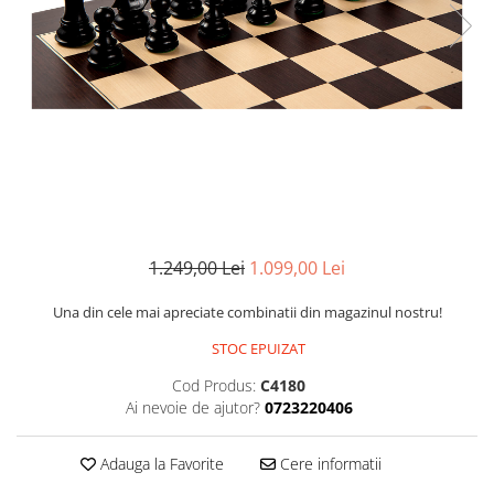
Deschideri
DGT
Finaluri
Instruire Generala
Instruire Generala
Lemn De Boxwood
Lemn De Carpen (hornbeam)
Lemn De Sheesham
1.249,00 Lei
1.099,00 Lei
Piese de sah DGT
Una din cele mai apreciate combinatii din magazinul nostru!
Piese De Sah Tematice Din Plastic
STOC EPUIZAT
Piese Din Lemn
Cod Produs:
C4180
Piese Din Plastic
Ai nevoie de ajutor?
0723220406
Piese rezerva
Piese sah electronice
Adauga la Favorite
Cere informatii