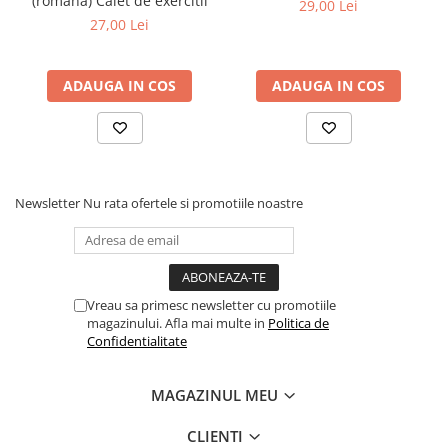
(română) Caiet de exercitii
29,00 Lei
Step 6
27,00 Lei
Tabla De Demonstratie
Tactica
ADAUGA IN COS
ADAUGA IN COS
Caiete Partida
Carti De Sah
Produse Digitale
Conținut Video
Newsletter
Nu rata ofertele si promotiile noastre
Faza 3
Faza 1
Universul Chess Architect
Kit Chess Architect
Vreau sa primesc newsletter cu promotiile
magazinului. Afla mai multe in
Politica de
Experiențe Șahiste
Confidentialitate
Antrenamente Șahiste
Pachete ChessArchitect
MAGAZINUL MEU
CLIENTI