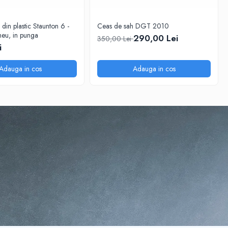
 din plastic Staunton 6 -
Ceas de sah DGT 2010
eu, in punga
290,00 Lei
350,00 Lei
i
Adauga in cos
Adauga in cos