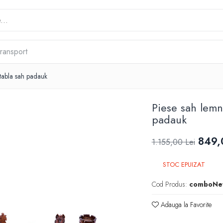
transport
tabla sah padauk
Piese sah lem
padauk
849,
1.155,00 Lei
STOC EPUIZAT
Cod Produs:
comboNe
Adauga la Favorite