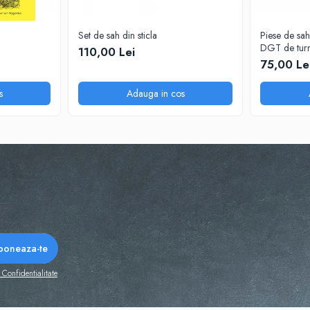
Set de sah din sticla
Piese de sah
DGT de turn
110,00 Lei
75,00 Le
s
Adauga in cos
 Confidentialitate