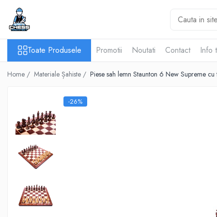
Toate Produsele
Toate Produsele
Promotii
Noutati
Contact
Info 
Materiale Șahiste
Accesorii
Home /
Materiale Șahiste /
Piese sah lemn Staunton 6 New Supreme cu 
Accesorii tabla
Biografice
-26%
Biografice
Ceasuri Pentru Diverse Jocuri
Ceasuri
Tabla De Sah Din Lemn
Cluburi Si Scoli
Colectie De Partide
colectie de partide
Computere de sah