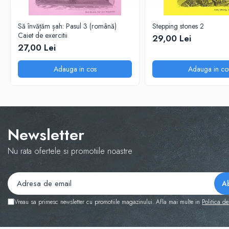
Step 6
Tabla De Demonstratie
Să învățăm șah: Pasul 3 (română)
Stepping stones 2
Caiet de exercitii
29,00 Lei
Tactica
27,00 Lei
Caiete Partida
Carti De Sah
Adauga in cos
Adauga in co
Produse Digitale
Conținut Video
Faza 3
Faza 1
Newsletter
Universul Chess Architect
Nu rata ofertele si promotiile noastre
Kit Chess Architect
Experiențe Șahiste
Antrenamente Șahiste
Pachete ChessArchitect
Vreau sa primesc newsletter cu promotiile magazinului. Afla mai multe in
Politica de