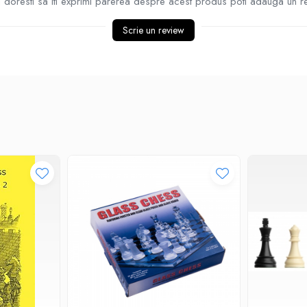
doresti sa iti exprimi parerea despre acest produs poti adauga un r
Scrie un review