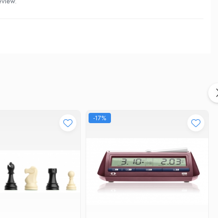
eview.
-17%