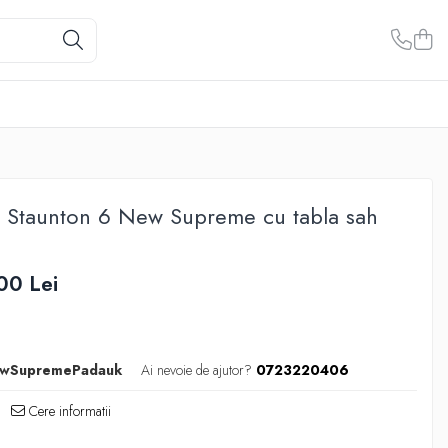
n Staunton 6 New Supreme cu tabla sah
00 Lei
wSupremePadauk
Ai nevoie de ajutor?
0723220406
Cere informatii