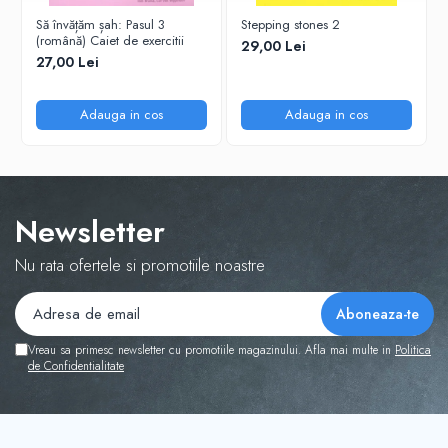
Tabla De Demonstratie
Să învățăm șah: Pasul 3
Stepping stones 2
(română) Caiet de exercitii
Tactica
29,00 Lei
27,00 Lei
Adauga in cos
Adauga in cos
Newsletter
Nu rata ofertele si promotiile noastre
Vreau sa primesc newsletter cu promotiile magazinului. Afla mai multe in
Politica
de Confidentialitate