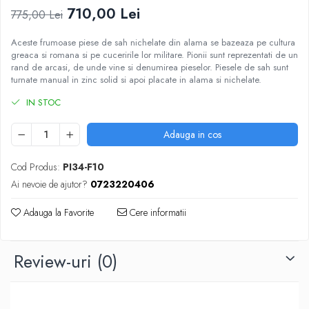
DGT
710,00 Lei
775,00 Lei
Finaluri
Aceste frumoase piese de sah nichelate din alama se bazeaza pe cultura
Instruire Generala
greaca si romana si pe cuceririle lor militare. Pionii sunt reprezentati de un
rand de arcasi, de unde vine si denumirea pieselor. Piesele de sah sunt
Instruire Generala
turnate manual in zinc solid si apoi placate in alama si nichelate.
Lemn De Boxwood
IN STOC
Lemn De Carpen (hornbeam)
Adauga in cos
Lemn De Sheesham
Piese de sah DGT
Cod Produs:
PI34-F10
Piese De Sah Tematice Din Plastic
Ai nevoie de ajutor?
0723220406
Piese Din Lemn
Adauga la Favorite
Cere informatii
Piese Din Plastic
Piese rezerva
Review-uri
(0)
Piese sah electronice
Piese sah electronice
Piese Sah Tematice