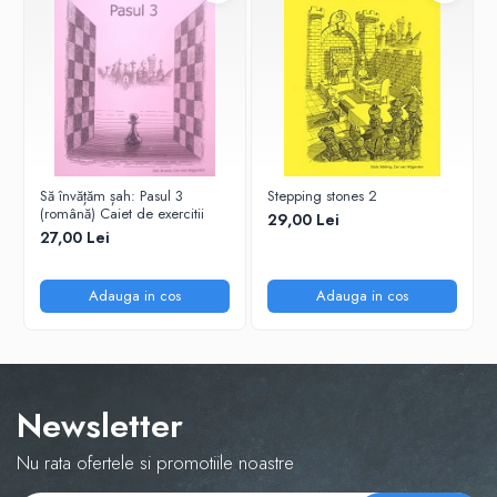
Tabla De Demonstratie
Tactica
Să învățăm șah: Pasul 3
Stepping stones 2
(română) Caiet de exercitii
29,00 Lei
27,00 Lei
Adauga in cos
Adauga in cos
Newsletter
Nu rata ofertele si promotiile noastre