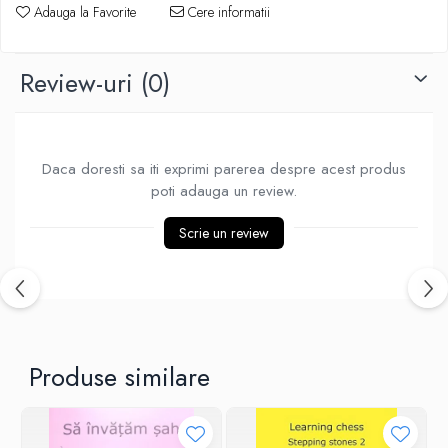
Adauga la Favorite
Cere informatii
Piese Sah Tematice Din Metal
Puzzle
Review-uri
(0)
Sah Magnetic India
Set Sah + Table/backgammon
Seturi Sah
Daca doresti sa iti exprimi parerea despre acest produs
Ceasuri De Sah Digitale
poti adauga un review.
Seturi Sah Tematice
Scrie un review
Step 1
Step 1
Step 2
Step 3
Step 4
Produse similare
Step 5
Step 6