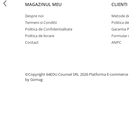
Step 6
MAGAZINUL MEU
CLIENTI
Tabla De Demonstratie
Despre noi
Metode de
Tactica
Termeni si Conditii
Politica d
Politica de Confidentialitate
Garantia 
Caiete Partida
Politica de livrare
Formular 
Carti De Sah
Contact
ANPC
Produse Digitale
Conținut Video
Faza 3
Faza 1
©Copyright 64EDU Counsel SRL 2026
Platforma E-commerce
Universul Chess Architect
by Gomag
Kit Chess Architect
Experiențe Șahiste
Antrenamente Șahiste
Pachete ChessArchitect