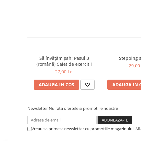
Piese sah electronice
Piese Sah Tematice
Piese Sah Tematice Din Metal
Puzzle
Sah Magnetic India
Set Sah + Table/backgammon
Să învățăm șah: Pasul 3
Stepping 
Seturi Sah
(română) Caiet de exercitii
29,00 
Ceasuri De Sah Digitale
27,00 Lei
Seturi Sah Tematice
ADAUGA IN COS
ADAUGA IN 
Step 1
Step 1
Step 2
Newsletter
Nu rata ofertele si promotiile noastre
Step 3
Step 4
Vreau sa primesc newsletter cu promotiile magazinului. Af
Step 5