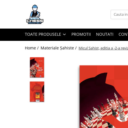
Toate Produsele
Materiale Șahiste
TOATE PRODUSELE
PROMOTII
NOUTATI
CON
Accesorii
Accesorii tabla
Home /
Materiale Șahiste /
Micul Sahist, editia a -2-a revi
Biografice
Biografice
Ceasuri Pentru Diverse Jocuri
Ceasuri
Tabla De Sah Din Lemn
Cluburi Si Scoli
Colectie De Partide
colectie de partide
Computere de sah