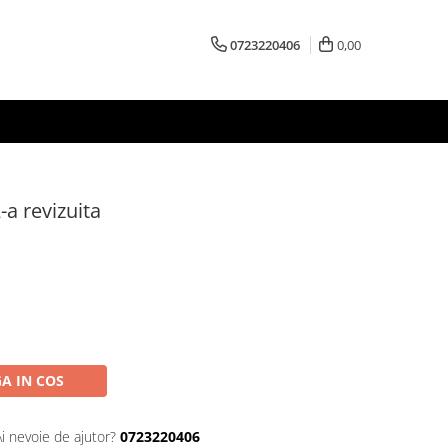
0723220406
0,00
2-a revizuita
A IN COS
Ai nevoie de ajutor?
0723220406