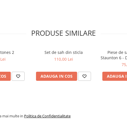
PRODUSE SIMILARE
stones 2
Set de sah din sticla
Piese de s
Staunton 6 - 
Lei
110,00 Lei
p
75
COS
ADAUGA IN COS
ADAUGA I
la mai multe in
Politica de Confidentialitate