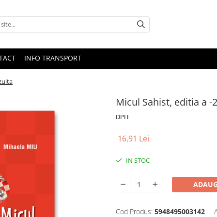
TACT
INFO TRANSPORT
zuita
Micul Sahist, editia a -
DPH
16,91 Lei
IN STOC
ADAUG
Cod Produs:
5948495003142