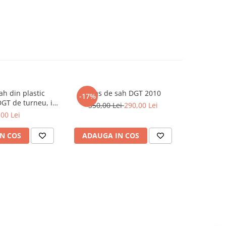
ah din plastic
Ceas de sah DGT 2010
Piese sah 
-17%
-7%
DGT de turneu, in
350,00 Lei
290,00 Lei
129,0
unga
,00 Lei
N COS
ADAUGA IN COS
ADAUG