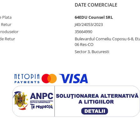
DATE COMERCIALE
 Plata
64EDU Counsel SRL
e Retur
J40/24053/2023
Produselor
35664990
de Retur
Bulevardul Corneliu Coposu 6-8, Eta
06 Res-CO
Sector 3, Bucuresti