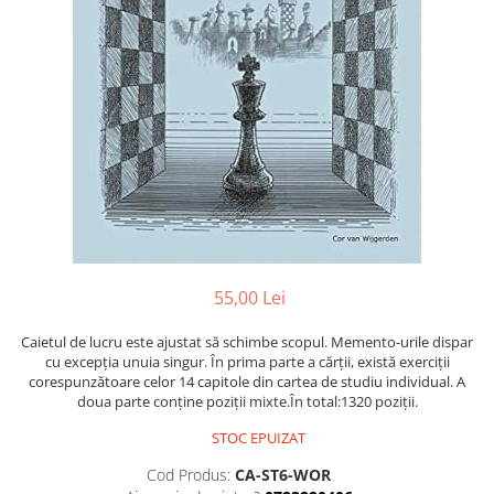
DGT
Finaluri
Instruire Generala
Instruire Generala
Lemn De Boxwood
Lemn De Carpen (hornbeam)
Lemn De Sheesham
Piese de sah DGT
Piese De Sah Tematice Din Plastic
55,00 Lei
Piese Din Lemn
Caietul de lucru este ajustat să schimbe scopul. Memento-urile dispar
Piese Din Plastic
cu excepția unuia singur. În prima parte a cărții, există exerciții
corespunzătoare celor 14 capitole din cartea de studiu individual. A
Piese rezerva
doua parte conține poziții mixte.În total:1320 poziții.
Piese sah electronice
STOC EPUIZAT
Piese sah electronice
Cod Produs:
CA-ST6-WOR
Piese Sah Tematice