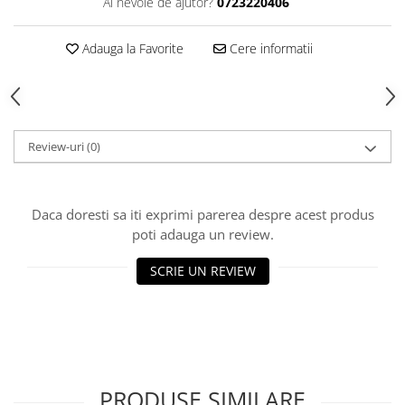
Ai nevoie de ajutor?
0723220406
Piese Sah Tematice Din Metal
Adauga la Favorite
Cere informatii
Puzzle
Sah Magnetic India
Set Sah + Table/backgammon
Seturi Sah
Review-uri
(0)
Ceasuri De Sah Digitale
Seturi Sah Tematice
Daca doresti sa iti exprimi parerea despre acest produs
Step 1
poti adauga un review.
Step 1
SCRIE UN REVIEW
Step 2
Step 3
Step 4
Step 5
Step 6
PRODUSE SIMILARE