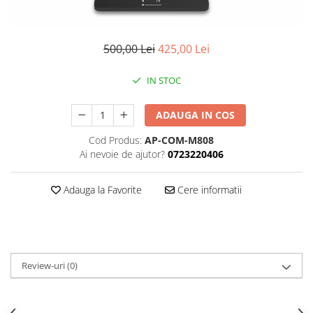
DGT
Finaluri
500,00 Lei
425,00 Lei
Instruire Generala
Instruire Generala
IN STOC
Lemn De Boxwood
ADAUGA IN COS
Lemn De Carpen (hornbeam)
Lemn De Sheesham
Cod Produs:
AP-COM-M808
Ai nevoie de ajutor?
0723220406
Piese de sah DGT
Piese De Sah Tematice Din Plastic
Adauga la Favorite
Cere informatii
Piese Din Lemn
Piese Din Plastic
Piese rezerva
Review-uri
(0)
Piese sah electronice
Piese sah electronice
Piese Sah Tematice