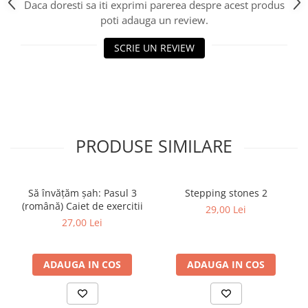
Daca doresti sa iti exprimi parerea despre acest produs
Piese Sah Tematice Din Metal
poti adauga un review.
Puzzle
SCRIE UN REVIEW
Sah Magnetic India
Set Sah + Table/backgammon
Seturi Sah
Ceasuri De Sah Digitale
PRODUSE SIMILARE
Seturi Sah Tematice
Step 1
Step 1
Să învățăm șah: Pasul 3
Stepping stones 2
(română) Caiet de exercitii
Step 2
29,00 Lei
27,00 Lei
Step 3
Step 4
ADAUGA IN COS
ADAUGA IN COS
Step 5
Step 6