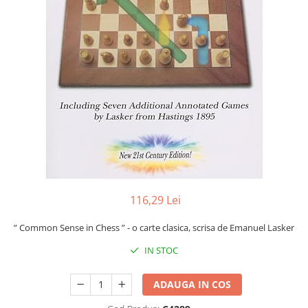
DGT
Finaluri
Instruire Generala
Instruire Generala
Lemn De Boxwood
Lemn De Carpen (hornbeam)
Lemn De Sheesham
Piese de sah DGT
Piese De Sah Tematice Din Plastic
116,29 Lei
Piese Din Lemn
Piese Din Plastic
” Common Sense in Chess ” - o carte clasica, scrisa de Emanuel Lasker
Piese rezerva
IN STOC
Piese sah electronice
ADAUGA IN COS
Piese sah electronice
Piese Sah Tematice