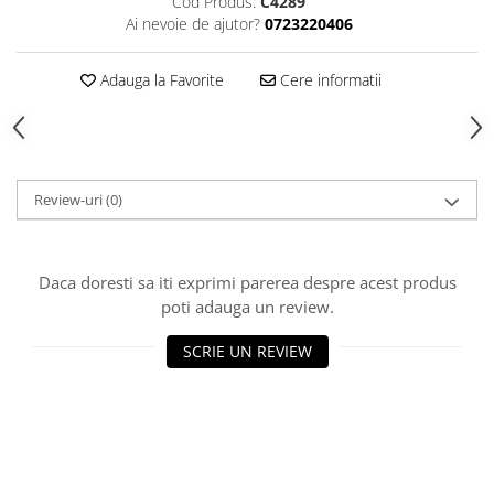
Cod Produs:
C4289
Ai nevoie de ajutor?
0723220406
Piese Sah Tematice Din Metal
Puzzle
Adauga la Favorite
Cere informatii
Sah Magnetic India
Set Sah + Table/backgammon
Seturi Sah
Review-uri
(0)
Ceasuri De Sah Digitale
Seturi Sah Tematice
Step 1
Daca doresti sa iti exprimi parerea despre acest produs
Step 1
poti adauga un review.
Step 2
SCRIE UN REVIEW
Step 3
Step 4
Step 5
Step 6