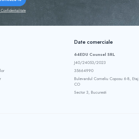
 Confidentialitate
Date comerciale
64EDU Counsel SRL
J40/24053/2023
lor
35664990
r
Bulevardul Corneliu Coposu 6-8, Etaj
CO
Sector 3, Bucuresti