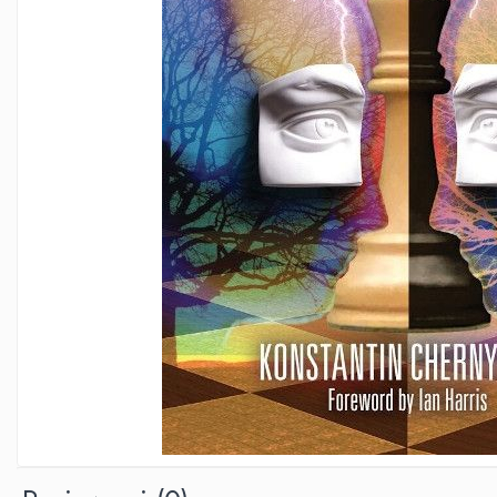
Deschideri
DGT
Finaluri
Instruire Generala
Instruire Generala
Lemn De Boxwood
Lemn De Carpen (hornbeam)
Lemn De Sheesham
Piese de sah DGT
Piese De Sah Tematice Din Plastic
Piese Din Lemn
Piese Din Plastic
Piese rezerva
Piese sah electronice