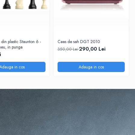
 din plastic Staunton 6 -
Ceas de sah DGT 2010
eu, in punga
290,00 Lei
350,00 Lei
i
Adauga in cos
Adauga in cos