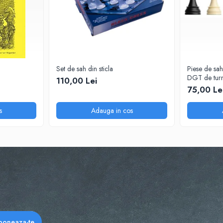
Set de sah din sticla
Piese de sah
DGT de turn
110,00 Lei
75,00 Le
s
Adauga in cos