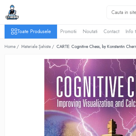
Toate Produsele
Toate Produsele
Promotii
Noutati
Contact
Info 
Materiale Șahiste
Accesorii
Home /
Materiale Șahiste /
CARTE: Cognitive Chess, by Konstantin Cher
Accesorii tabla
Biografice
Biografice
Ceasuri Pentru Diverse Jocuri
Ceasuri
Tabla De Sah Din Lemn
Cluburi Si Scoli
Colectie De Partide
colectie de partide
Computere de sah