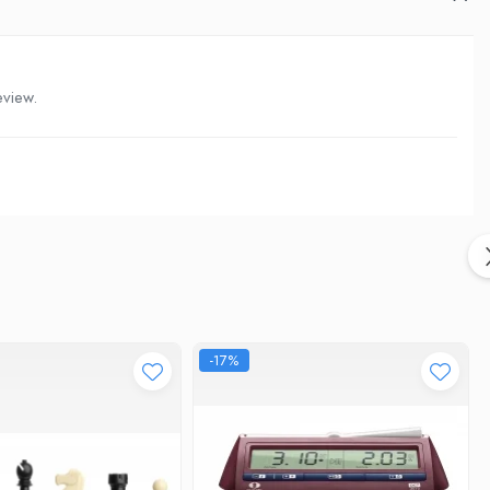
eview.
-17%