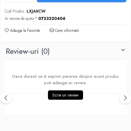
Piese Sah Tematice Din Metal
Cod Produs:
LXJAKCW
Puzzle
Ai nevoie de ajutor?
0723220406
Sah Magnetic India
Adauga la Favorite
Cere informatii
Set Sah + Table/backgammon
Seturi Sah
Review-uri
(0)
Ceasuri De Sah Digitale
Seturi Sah Tematice
Step 1
Daca doresti sa iti exprimi parerea despre acest produs
Step 1
poti adauga un review.
Step 2
Scrie un review
Step 3
Step 4
Step 5
Step 6