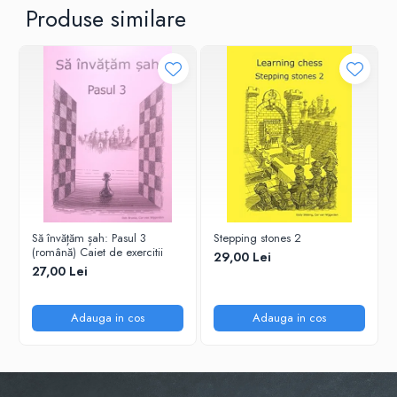
Tabla De Demonstratie
Produse similare
Tactica
Să învățăm șah: Pasul 3
Stepping stones 2
(română) Caiet de exercitii
29,00 Lei
27,00 Lei
Adauga in cos
Adauga in cos