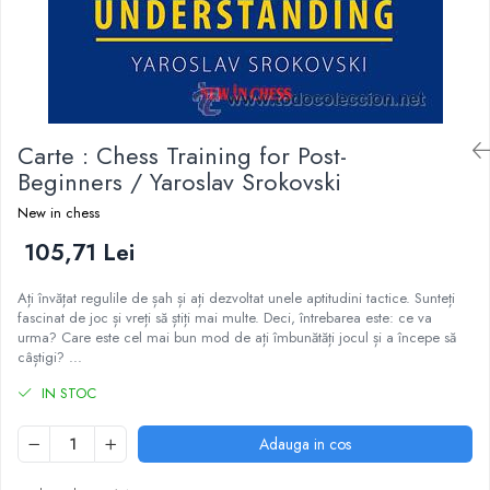
DGT
Finaluri
Instruire Generala
Instruire Generala
Lemn De Boxwood
Carte : Chess Training for Post-
Beginners / Yaroslav Srokovski
Lemn De Carpen (hornbeam)
New in chess
Lemn De Sheesham
105,71 Lei
Piese de sah DGT
Piese De Sah Tematice Din Plastic
Ați învățat regulile de șah și ați dezvoltat unele aptitudini tactice. Sunteți
Piese Din Lemn
fascinat de joc și vreți să știți mai multe. Deci, întrebarea este: ce va
urma? Care este cel mai bun mod de ați îmbunătăți jocul și a începe să
Piese Din Plastic
câștigi? ...
Piese rezerva
IN STOC
Piese sah electronice
Adauga in cos
Piese sah electronice
Piese Sah Tematice