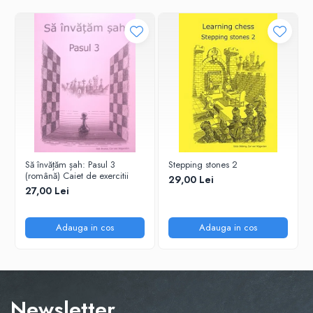
Tabla De Demonstratie
Tactica
Să învățăm șah: Pasul 3
Stepping stones 2
(română) Caiet de exercitii
29,00 Lei
27,00 Lei
Adauga in cos
Adauga in cos
Newsletter