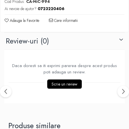
Cod Produs:
CA-NiC-994
Piese Sah Tematice Din Metal
Ai nevoie de ajutor?
0723220406
Puzzle
Adauga la Favorite
Cere informatii
Sah Magnetic India
Set Sah + Table/backgammon
Review-uri
(0)
Seturi Sah
Ceasuri De Sah Digitale
Seturi Sah Tematice
Daca doresti sa iti exprimi parerea despre acest produs
Step 1
poti adauga un review.
Step 1
Scrie un review
Step 2
Step 3
Step 4
Step 5
Step 6
Produse similare