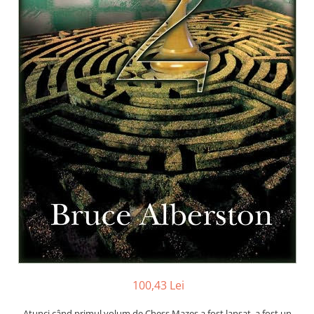
DGT
Finaluri
Instruire Generala
Instruire Generala
Lemn De Boxwood
Lemn De Carpen (hornbeam)
Lemn De Sheesham
Piese de sah DGT
Piese De Sah Tematice Din Plastic
Piese Din Lemn
Piese Din Plastic
Piese rezerva
Piese sah electronice
100,43 Lei
Piese sah electronice
Piese Sah Tematice
Atunci când primul volum de Chess Mazes a fost lansat, a fost un