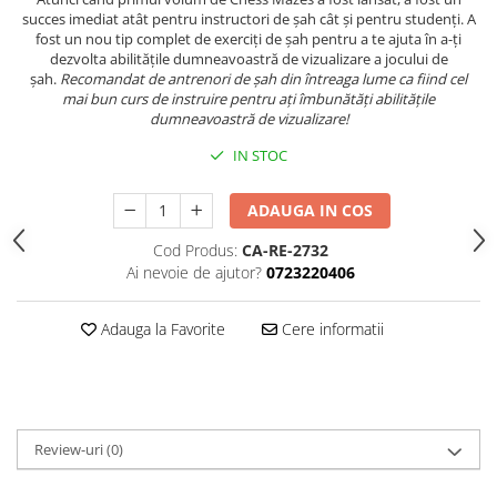
succes imediat atât pentru instructori de șah cât și pentru studenți. A
Piese Sah Tematice Din Metal
fost un nou tip complet de exerciți de șah pentru a te ajuta în a-ți
dezvolta abilitățile dumneavoastră de vizualizare a jocului de
Puzzle
șah.
Recomandat de antrenori de șah din întreaga lume ca fiind cel
mai bun curs de instruire pentru ați îmbunătăți abilitățile
Sah Magnetic India
dumneavoastră de vizualizare!
Set Sah + Table/backgammon
IN STOC
Seturi Sah
Ceasuri De Sah Digitale
ADAUGA IN COS
Seturi Sah Tematice
Cod Produs:
CA-RE-2732
Step 1
Ai nevoie de ajutor?
0723220406
Step 1
Adauga la Favorite
Cere informatii
Step 2
Step 3
Step 4
Step 5
Review-uri
(0)
Step 6