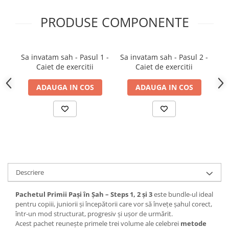
Tabla De Demonstratie
PRODUSE COMPONENTE
Tactica
Sa invatam sah - Pasul 1 -
Sa invatam sah - Pasul 2 -
S
Caiet de exercitii
Caiet de exercitii
ADAUGA IN COS
ADAUGA IN COS
Descriere
Pachetul Primii Pași în Șah – Steps 1, 2 și 3
este bundle-ul ideal
pentru copiii, juniorii și începătorii care vor să învețe șahul corect,
într-un mod structurat, progresiv și ușor de urmărit.
Acest pachet reunește primele trei volume ale celebrei
metode