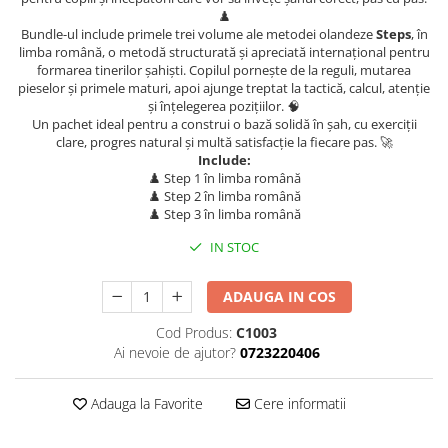
♟️
Piese Sah Tematice Din Metal
Bundle-ul include primele trei volume ale metodei olandeze
Steps
, în
limba română, o metodă structurată și apreciată internațional pentru
Puzzle
formarea tinerilor șahiști. Copilul pornește de la reguli, mutarea
pieselor și primele maturi, apoi ajunge treptat la tactică, calcul, atenție
Sah Magnetic India
și înțelegerea pozițiilor. 🧠
Set Sah + Table/backgammon
Un pachet ideal pentru a construi o bază solidă în șah, cu exerciții
clare, progres natural și multă satisfacție la fiecare pas. 🚀
Seturi Sah
Include:
♟️ Step 1 în limba română
Ceasuri De Sah Digitale
♟️ Step 2 în limba română
Seturi Sah Tematice
♟️ Step 3 în limba română
Step 1
IN STOC
Step 1
ADAUGA IN COS
Step 2
Cod Produs:
C1003
Step 3
Ai nevoie de ajutor?
0723220406
Step 4
Step 5
Adauga la Favorite
Cere informatii
Step 6