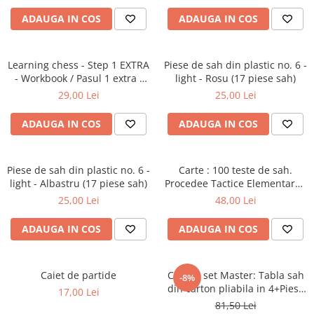
Step 6
ADAUGA IN COS
ADAUGA IN COS
Tabla De Demonstratie
Tactica
Learning chess - Step 1 EXTRA
Piese de sah din plastic no. 6 -
Caiete Partida
- Workbook / Pasul 1 extra -
light - Rosu (17 piese sah)
Caiet de exercitii
Carti De Sah
29,00 Lei
25,00 Lei
Produse Digitale
ADAUGA IN COS
ADAUGA IN COS
Conținut Video
Faza 3
Piese de sah din plastic no. 6 -
Faza 1
Carte : 100 teste de sah.
light - Albastru (17 piese sah)
Procedee Tactice Elementare /
Universul Chess Architect
M. Ceteras
25,00 Lei
48,00 Lei
Kit Chess Architect
Experiențe Șahiste
ADAUGA IN COS
ADAUGA IN COS
Antrenamente Șahiste
Pachete ChessArchitect
Caiet de partide
Combo set Master: Tabla sah
-8%
din carton pliabila in 4+Piese
17,00 Lei
de sah din plastic no. 6
81,50 Lei