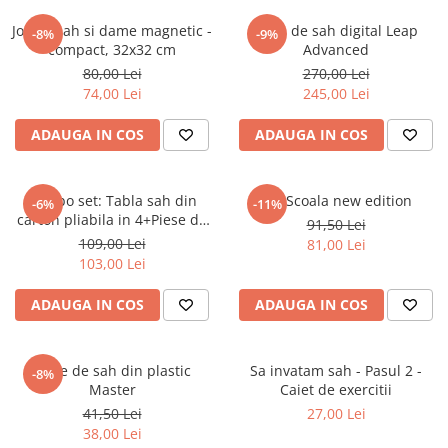
Piese sah electronice
Joc de sah si dame magnetic -
Ceas de sah digital Leap
Piese Sah Tematice
-8%
-9%
compact, 32x32 cm
Advanced
Piese Sah Tematice Din Metal
80,00 Lei
270,00 Lei
74,00 Lei
245,00 Lei
Puzzle
Sah Magnetic India
ADAUGA IN COS
ADAUGA IN COS
Set Sah + Table/backgammon
Seturi Sah
Combo set: Tabla sah din
Set Scoala new edition
-6%
-11%
Ceasuri De Sah Digitale
carton pliabila in 4+Piese de
91,50 Lei
sah din plastic no. 6 -
109,00 Lei
81,00 Lei
Seturi Sah Tematice
weighted
103,00 Lei
Step 1
ADAUGA IN COS
ADAUGA IN COS
Step 1
Step 2
Step 3
Piese de sah din plastic
Sa invatam sah - Pasul 2 -
-8%
Master
Caiet de exercitii
Step 4
41,50 Lei
27,00 Lei
Step 5
38,00 Lei