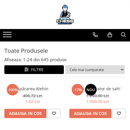
Toate Produsele
Materiale Șahiste
Accesorii
Accesorii tabla
Toate Produsele
Biografice
Afiseaza:
1-
24
din
645
produse
Biografice
FILTRE
Ceasuri Pentru Diverse Jocuri
Ceasuri
Apărarea Alehin
Viata de jucator de sah!
-100%
-17%
NOU
Tabla De Sah Din Lemn
406,72 Lei
1.200,00 Lei
Cluburi Si Scoli
1,02 Lei
1.000,00 Lei
Colectie De Partide
ADAUGA IN COS
ADAUGA IN COS
colectie de partide
Computere de sah