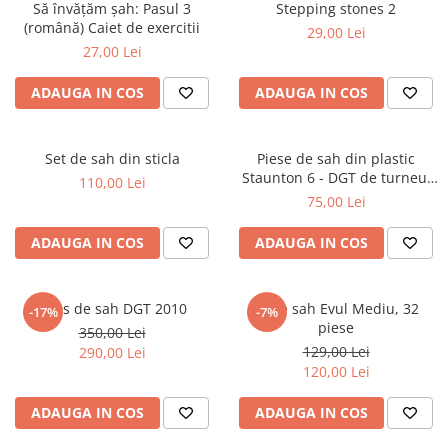
Să învățăm șah: Pasul 3
Stepping stones 2
Deschideri
(română) Caiet de exercitii
29,00 Lei
DGT
27,00 Lei
Finaluri
ADAUGA IN COS
ADAUGA IN COS
Instruire Generala
Instruire Generala
Set de sah din sticla
Piese de sah din plastic
Lemn De Boxwood
Staunton 6 - DGT de turneu,
110,00 Lei
in punga
75,00 Lei
Lemn De Carpen (hornbeam)
Lemn De Sheesham
ADAUGA IN COS
ADAUGA IN COS
Piese de sah DGT
Piese De Sah Tematice Din Plastic
Ceas de sah DGT 2010
Piese sah Evul Mediu, 32
-17%
-7%
Piese Din Lemn
piese
350,00 Lei
129,00 Lei
290,00 Lei
Piese Din Plastic
120,00 Lei
Piese rezerva
ADAUGA IN COS
ADAUGA IN COS
Piese sah electronice