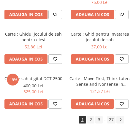
Master
75,00 Lei
ADAUGA IN COS
ADAUGA IN COS
Carte : Ghidul jocului de sah
Carte : Ghid pentru invatarea
pentru elevi
jocului de sah
52,86 Lei
37,00 Lei
ADAUGA IN COS
ADAUGA IN COS
Ceas de sah digital DGT 2500
Carte : Move First, Think Later:
-19%
Sense and Nonsense in
400,00 Lei
Improving Your Chess, Willy
121,57 Lei
325,00 Lei
Hendriks
ADAUGA IN COS
ADAUGA IN COS
1
2
3
27
...