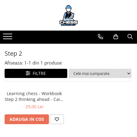
Toate Produsele
Materiale Șahiste
Accesorii
Accesorii tabla
Step 2
Biografice
Afiseaza:
1-
1
din
1
produse
Biografice
FILTRE
Ceasuri Pentru Diverse Jocuri
Ceasuri
Learning chess - Workbook
Tabla De Sah Din Lemn
Step 2 thinking ahead - Caiet
Cluburi Si Scoli
de exercitii
29,00 Lei
Colectie De Partide
ADAUGA IN COS
colectie de partide
Computere de sah