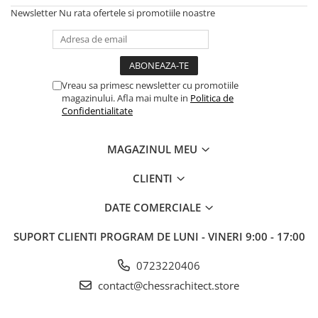
Deschideri
Newsletter
Nu rata ofertele si promotiile noastre
DGT
Finaluri
Instruire Generala
Vreau sa primesc newsletter cu promotiile
magazinului. Afla mai multe in
Politica de
Instruire Generala
Confidentialitate
Lemn De Boxwood
Lemn De Carpen (hornbeam)
MAGAZINUL MEU
Lemn De Sheesham
CLIENTI
Piese de sah DGT
DATE COMERCIALE
Piese De Sah Tematice Din Plastic
Piese Din Lemn
SUPORT CLIENTI
PROGRAM DE LUNI - VINERI 9:00 - 17:00
Piese Din Plastic
0723220406
Piese rezerva
contact@chessrachitect.store
Piese sah electronice