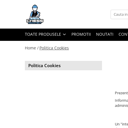
Toate Produsele
Materiale Șahiste
TOATE PRODUSELE
PROMOTII
NOUTATI
CON
Accesorii
Accesorii tabla
Home /
Politica Cookies
Biografice
Biografice
Politica Cookies
Ceasuri Pentru Diverse Jocuri
Ceasuri
Tabla De Sah Din Lemn
Prezenta
Cluburi Si Scoli
Informat
administ
Colectie De Partide
colectie de partide
Computere de sah
Un "int