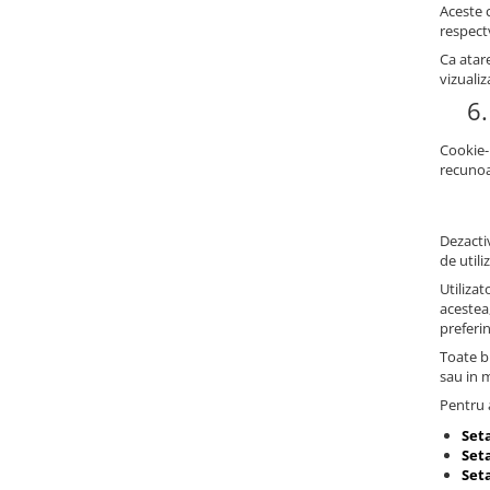
Aceste c
respectv
Ca atare
vizualiz
6.
Cookie-
recunoa
Dezactiv
de utili
Utilizat
acestea
preferi
Toate br
sau in 
Pentru a
Set
Seta
Set