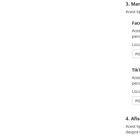
3. Ma
Acest ti
Fac
Aces
pers
Loca
PO
Tik
Aces
pers
Loca
PO
4. Afi
Acest ti
despre t