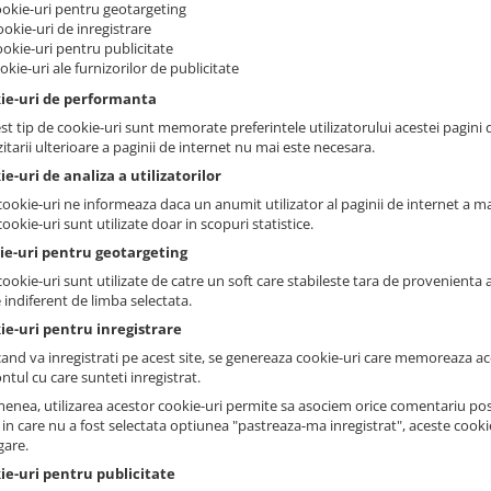
ookie-uri pentru geotargeting
ookie-uri de inregistrare
ookie-uri pentru publicitate
ookie-uri ale furnizorilor de publicitate
kie-uri de performanta
st tip de cookie-uri sunt memorate preferintele utilizatorului acestei pagini d
zitarii ulterioare a paginii de internet nu mai este necesara.
ie-uri de analiza a utilizatorilor
ookie-uri ne informeaza daca un anumit utilizator al paginii de internet a mai 
ookie-uri sunt utilizate doar in scopuri statistice.
kie-uri pentru geotargeting
ookie-uri sunt utilizate de catre un soft care stabileste tara de provenienta a 
 indiferent de limba selectata.
ie-uri pentru inregistrare
cand va inregistrati pe acest site, se genereaza cookie-uri care memoreaza ace
ntul cu care sunteti inregistrat.
enea, utilizarea acestor cookie-uri permite sa asociem orice comentariu post
l in care nu a fost selectata optiunea "pastreaza-ma inregistrat", aceste cook
gare.
ie-uri pentru publicitate