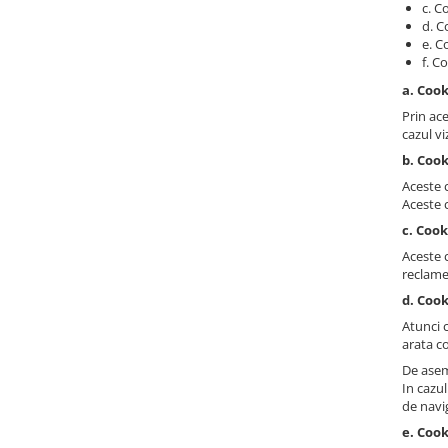
c. C
Step 6
d. C
e. C
Tabla De Demonstratie
f. C
Tactica
a. Coo
Caiete Partida
Prin ace
Carti De Sah
cazul vi
Produse Digitale
b. Cook
Conținut Video
Aceste c
Aceste c
Faza 3
c. Coo
Faza 1
Aceste c
Universul Chess Architect
reclame
Kit Chess Architect
d. Cook
Experiențe Șahiste
Atunci 
arata co
Antrenamente Șahiste
De asem
Pachete ChessArchitect
In cazu
de navi
e. Cook