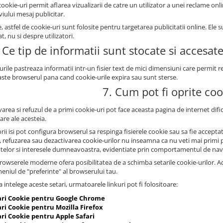
ookie-uri permit aflarea vizualizarii de catre un utilizator a unei reclame onli
iului mesaj publicitar.
, astfel de cookie-uri sunt folosite pentru targetarea publicitatii online. E
at, nu si despre utilizatori.
 Ce tip de informatii sunt stocate si accesat
urile pastreaza informatii intr-un fisier text de mici dimensiuni care permit
ste browserul pana cand cookie-urile expira sau sunt sterse.
7. Cum pot fi oprite coo
area si refuzul de a primi cookie-uri pot face aceasta pagina de internet dificil
zare ale acesteia.
orii isi pot configura browserul sa respinga fisierele cookie sau sa fie accep
, refuzarea sau dezactivarea cookie-urilor nu inseamna ca nu veti mai primi pu
ntelor si interesele dumneavoastra, evidentiate prin comportamentul de nav
owserele moderne ofera posibilitatea de a schimba setarile cookie-urilor. Aces
meniul de "preferinte" al browserului tau.
 intelege aceste setari, urmatoarele linkuri pot fi folositoare:
ari Cookie pentru Google Chrome
ri Cookie pentru Mozilla Firefox
ari Cookie pentru Apple Safari