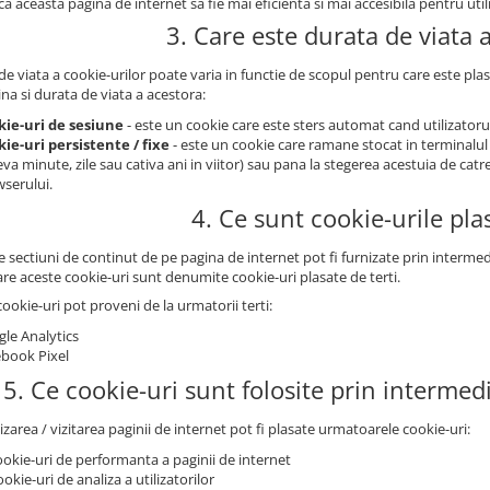
a aceasta pagina de internet sa fie mai eficienta si mai accesibila pentru utili
3. Care este durata de viata 
e viata a cookie-urilor poate varia in functie de scopul pentru care este plas
na si durata de viata a acestora:
kie-uri de sesiune
- este un cookie care este sters automat cand utilizatorul
ie-uri persistente / fixe
- este un cookie care ramane stocat in terminalul
eva minute, zile sau cativa ani in viitor) sau pana la stegerea acestuia de catr
serului.
4. Ce sunt cookie-urile plas
sectiuni de continut de pe pagina de internet pot fi furnizate prin intermedi
are aceste cookie-uri sunt denumite cookie-uri plasate de terti.
ookie-uri pot proveni de la urmatorii terti:
le Analytics
book Pixel
5. Ce cookie-uri sunt folosite prin intermed
lizarea / vizitarea paginii de internet pot fi plasate urmatoarele cookie-uri:
ookie-uri de performanta a paginii de internet
ookie-uri de analiza a utilizatorilor