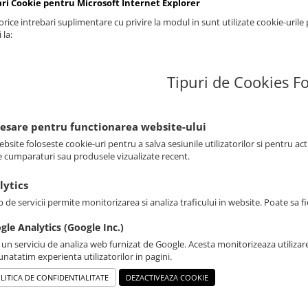
ari Cookie pentru Microsoft Internet Explorer
rice intrebari suplimentare cu privire la modul in sunt utilizate cookie-urile
 la:
Tipuri de Cookies Fo
cesare pentru functionarea website-ului
bsite foloseste cookie-uri pentru a salva sesiunile utilizatorilor si pentru ac
e cumparaturi sau produsele vizualizate recent.
lytics
p de servicii permite monitorizarea si analiza traficului in website. Poate sa 
gle Analytics (Google Inc.)
 un serviciu de analiza web furnizat de Google. Acesta monitorizeaza utilizare
natatim experienta utilizatorilor in pagini.
LITICA DE CONFIDENTIALITATE
DEZACTIVEAZA COOKIE