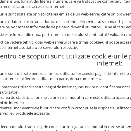
 dimensiuni, format din litere si numere, care va fi stocat pe computerul, ter
termediul carora se acceseaza internetul.
urile sunt instalate prin solicitarea emisa de un web-server catre un browser 
urile odata instalate au o durata de existenta determinata, ramanand "pasive
si nu vor accesa informatiile de pe hard driverul utilizatorului pe al carui e
ie este format din doua parti:numele cookie-ului si continutul / valoarea coo
ct de vedere tehnic, doar web-serverul care a trimis cookie-ul il poate acces
de internet asociata web-serverului respectiv.
Pentru ce scopuri sunt utilizate cookie-urile
internet:
rile sunt utilizate pentru a furniza utilizatorilor acestei pagini de internet 
 si interesului fiecarui utilizator in parte, dupa cum urmeaza:
natatirea utilizarii acestei pagini de internet, inclusiv prin identificarea oricaro
 utilizatori;
izarea de statistici anonime cu privire la modul in care este utilizata aceasta p
ni de internet;
ciparea unor eventuale bunuri care vor fi in viitor puse la dispozitia utilizator
erviciile / produsele accesate.
 feedback-ului transmis prin cookie-uri in legatura cu modul in care se utili