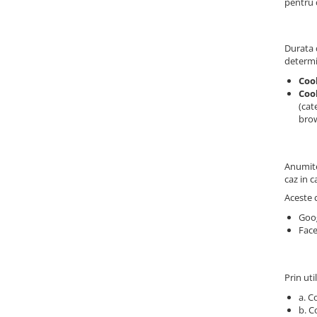
Piese sah electronice
pentru c
Piese Sah Tematice
Piese Sah Tematice Din Metal
Durata d
determi
Puzzle
Coo
Sah Magnetic India
Cook
(cat
Set Sah + Table/backgammon
brow
Seturi Sah
Ceasuri De Sah Digitale
Anumite 
Seturi Sah Tematice
caz in c
Step 1
Aceste c
Step 1
Goog
Face
Step 2
Step 3
Prin uti
Step 4
a. C
Step 5
b. C