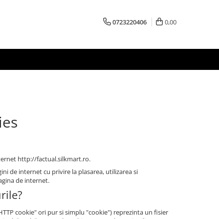
0723220406
0,00
ies
ternet http://factual.silkmart.ro.
i de internet cu privire la plasarea, utilizarea si
agina de internet.
rile?
P cookie" ori pur si simplu "cookie") reprezinta un fisier