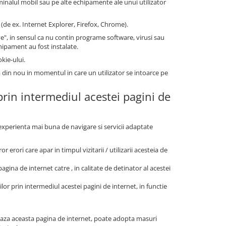
minalul mobil sau pe alte echipamente ale unui utilizator
(de ex. Internet Explorer, Firefox, Chrome).
", in sensul ca nu contin programe software, virusi sau
chipament au fost instalate.
kie-ului.
a din nou in momentul in care un utilizator se intoarce pe
 prin intermediul acestei pagini de
o experienta mai buna de navigare si servicii adaptate
r erori care apar in timpul vizitarii / utilizarii acesteia de
agina de internet catre , in calitate de detinator al acestei
ilor prin intermediul acestei pagini de internet, in functie
zeaza aceasta pagina de internet, poate adopta masuri