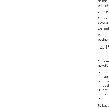
de mici
Deschideri
prin in
DGT
Cookie-
Cookie-
Finaluri
spyware 
Instruire Generala
Un cook
Instruire Generala
Din pun
pagina 
Lemn De Boxwood
2. 
Lemn De Carpen (hornbeam)
Lemn De Sheesham
Cookie-u
Piese de sah DGT
nevoilor
Piese De Sah Tematice Din Plastic
imbu
catre
Piese Din Lemn
furn
pagi
Piese Din Plastic
anti
de s
Piese rezerva
Piese sah electronice
Pe baza