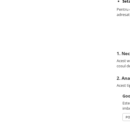
Set
Pentru o
adresati
1. Ne
Acest we
cosul d
2. Ana
Acest ti
Goo
Este
imbu
PO