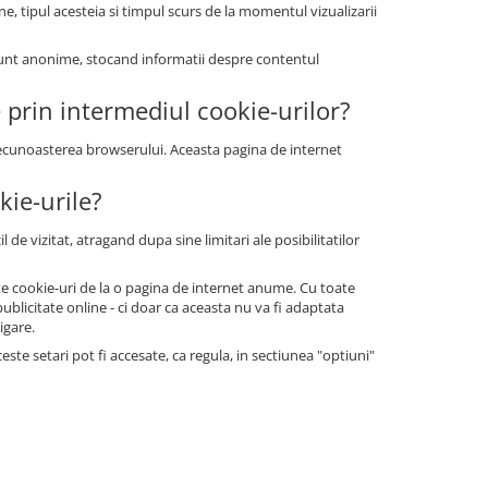
ne, tipul acesteia si timpul scurs de la momentul vizualizarii
le sunt anonime, stocand informatii despre contentul
e prin intermediul cookie-urilor?
 recunoasterea browserului. Aceasta pagina de internet
kie-urile?
 de vizitat, atragand dupa sine limitari ale posibilitatilor
tate cookie-uri de la o pagina de internet anume. Cu toate
blicitate online - ci doar ca aceasta nu va fi adaptata
igare.
te setari pot fi accesate, ca regula, in sectiunea "optiuni"