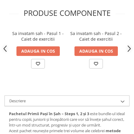
Tabla De Demonstratie
PRODUSE COMPONENTE
Tactica
Sa invatam sah - Pasul 1 -
Sa invatam sah - Pasul 2 -
S
Caiet de exercitii
Caiet de exercitii
ADAUGA IN COS
ADAUGA IN COS
Descriere
Pachetul Primii Pași în Șah – Steps 1, 2 și 3
este bundle-ul ideal
pentru copiii, juniorii și începătorii care vor să învețe șahul corect,
într-un mod structurat, progresiv și ușor de urmărit.
Acest pachet reunește primele trei volume ale celebrei
metode