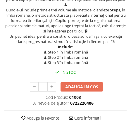
♟️
Piese Sah Tematice Din Metal
Bundle-ul include primele trei volume ale metodei olandeze
Steps
, în
limba română, o metodă structurată și apreciată internațional pentru
Puzzle
formarea tinerilor șahiști. Copilul pornește de la reguli, mutarea
pieselor și primele maturi, apoi ajunge treptat la tactică, calcul, atenție
Sah Magnetic India
și înțelegerea pozițiilor. 🧠
Set Sah + Table/backgammon
Un pachet ideal pentru a construi o bază solidă în șah, cu exerciții
clare, progres natural și multă satisfacție la fiecare pas. 🚀
Seturi Sah
Include:
♟️ Step 1 în limba română
Ceasuri De Sah Digitale
♟️ Step 2 în limba română
Seturi Sah Tematice
♟️ Step 3 în limba română
Step 1
IN STOC
Step 1
ADAUGA IN COS
Step 2
Cod Produs:
C1003
Step 3
Ai nevoie de ajutor?
0723220406
Step 4
Step 5
Adauga la Favorite
Cere informatii
Step 6