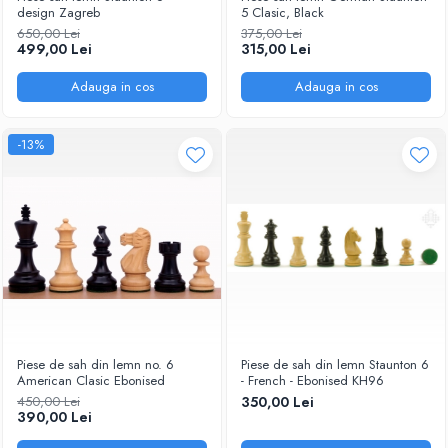
DGT
design Zagreb
5 Clasic, Black
650,00 Lei
375,00 Lei
Finaluri
499,00 Lei
315,00 Lei
Instruire Generala
Adauga in cos
Adauga in cos
Instruire Generala
Lemn De Boxwood
-13%
Lemn De Carpen (hornbeam)
Lemn De Sheesham
Piese de sah DGT
Piese De Sah Tematice Din Plastic
Piese Din Lemn
Piese Din Plastic
Piese rezerva
Piese de sah din lemn no. 6
Piese de sah din lemn Staunton 6
American Clasic Ebonised
- French - Ebonised KH96
Piese sah electronice
450,00 Lei
350,00 Lei
Piese sah electronice
390,00 Lei
Piese Sah Tematice