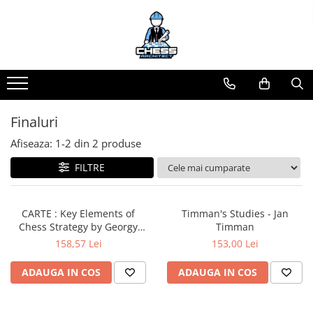
Materiale Șahiste
Produse Digitale
Universul Chess Architect
Accesorii
Conținut Video
Kit Chess Architect
Accesorii tabla
Faza 3
Experiențe Șahiste
Faza 1
Biografice
Antrenamente Șahiste
Finaluri
Biografice
Pachete ChessArchitect
Afiseaza:
1-
2
din
2
produse
Ceasuri Pentru Diverse Jocuri
FILTRE
Ceasuri
Tabla De Sah Din Lemn
Cluburi Si Scoli
CARTE : Key Elements of
Timman's Studies - Jan
Chess Strategy by Georgy
Timman
Colectie De Partide
Lisitsin
158,57 Lei
153,00 Lei
colectie de partide
ADAUGA IN COS
ADAUGA IN COS
Computere de sah
Deschideri