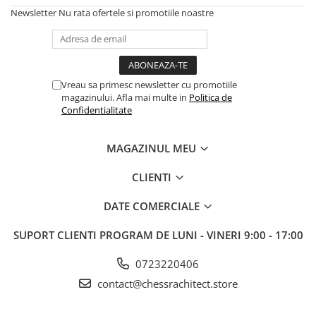
DGT
Newsletter
Nu rata ofertele si promotiile noastre
Finaluri
Instruire Generala
Instruire Generala
Vreau sa primesc newsletter cu promotiile
Lemn De Boxwood
magazinului. Afla mai multe in
Politica de
Confidentialitate
Lemn De Carpen (hornbeam)
Lemn De Sheesham
MAGAZINUL MEU
Piese de sah DGT
CLIENTI
Piese De Sah Tematice Din Plastic
Piese Din Lemn
DATE COMERCIALE
Piese Din Plastic
SUPORT CLIENTI
PROGRAM DE LUNI - VINERI 9:00 - 17:00
Piese rezerva
0723220406
Piese sah electronice
contact@chessrachitect.store
Piese sah electronice
Piese Sah Tematice