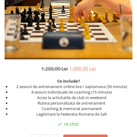
DGT
Finaluri
Instruire Generala
Instruire Generala
Lemn De Boxwood
Lemn De Carpen (hornbeam)
Lemn De Sheesham
1.200,00 Lei
1.000,00 Lei
Piese de sah DGT
Piese De Sah Tematice Din Plastic
Ce include?
2 sesiuni de antrenament online live / saptamana (50 minute)
Piese Din Lemn
4 sesiuni individuale de coaching (15 minute)
Acces la activitatile de club in weekend
Piese Din Plastic
Rutina personalizata de antrenament
Piese rezerva
Coaching & mentorat permanent
Legitimare la Federatia Romana de Sah
Piese sah electronice
IN STOC
Piese sah electronice
Piese Sah Tematice