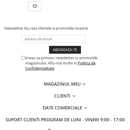
Coaching & mentorat permanent
Legitimare la Federatia Romana de Sah
Detaliile experientei:
Locatie: Online & Spaces Unirii, Bucuresti
Durata: 2 luni
Newsletter
Nu rata ofertele si promotiile noastre
Nivel: Oricine cu pasiune pentru sah, de la entuziasti la visatori
cu potential real
Experienta pentru o persoana
Vreau sa primesc newsletter cu promotiile
magazinului. Afla mai multe in
Politica de
Confidentialitate
MAGAZINUL MEU
CLIENTI
DATE COMERCIALE
SUPORT CLIENTI
PROGRAM DE LUNI - VINERI 9:00 - 17:00