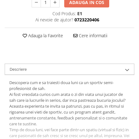
ADAUGA IN COS
Piese Sah Tematice Din Metal
Cod Produs:
E1
Puzzle
Ai nevoie de ajutor?
0723220406
Sah Magnetic India
Adauga la Favorite
Cere informatii
Set Sah + Table/backgammon
Seturi Sah
Ceasuri De Sah Digitale
Seturi Sah Tematice
Descriere
Step 1
Descopera cum e sa traiesti doua luni ca un sportiv semi-
Step 1
profesionist de sah.
Step 2
Ai fost vreodata curios cum arata o zi din viata unui jucator de
sah care ia lucrurile in serios, dar inca pastreaza bucuria jocului?
Step 3
Aceasta experienta te invita sa patrunzi, pas cu pas, in ritmul si
rigoarea unei vieti de sportiv, cu un program atent gandit,
Step 4
antrenamente constante, feedback personalizat si o comunitate
Step 5
care te sustine.
Timp de doua luni, vei face parte dintr-un spatiu (virtual si fizic) in
Step 6
care pasionatii de sah cresc si se cresc unul pe altul, impreuna. Vei