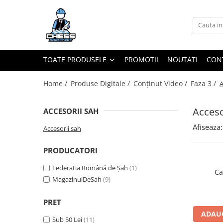
Toate Produsele
Materiale Șahiste
TOATE PRODUSELE
PROMOTII
NOUTATI
CON
Accesorii
Accesorii tabla
Home /
Produse Digitale /
Conținut Video /
Faza 3 /
A
Biografice
Acceso
ACCESORII SAH
Biografice
Afiseaza:
Ceasuri Pentru Diverse Jocuri
Accesorii sah
Ceasuri
PRODUCATORI
Tabla De Sah Din Lemn
Federatia Română de Șah
(1)
Cluburi Si Scoli
Ca
MagazinulDeSah
(9)
Colectie De Partide
colectie de partide
PRET
ADAUG
Computere de sah
Sub 50 Lei
(11)