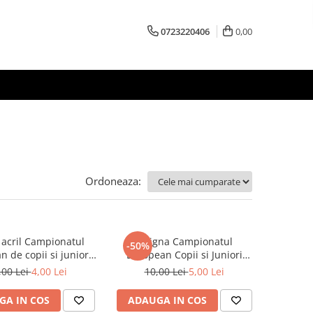
0723220406
0,00
Ordoneaza:
 acril Campionatul
Insigna Campionatul
-50%
 de copii si juniori
European Copii si Juniori
Mamaia 2017
Mamaia 2017
,00 Lei
4,00 Lei
10,00 Lei
5,00 Lei
GA IN COS
ADAUGA IN COS