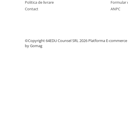
Piese sah electronice
Politica de livrare
Formular 
Contact
ANPC
Piese Sah Tematice
Piese Sah Tematice Din Metal
Puzzle
Sah Magnetic India
©Copyright 64EDU Counsel SRL 2026
Platforma E-commerce
Set Sah + Table/backgammon
by Gomag
Seturi Sah
Ceasuri De Sah Digitale
Seturi Sah Tematice
Step 1
Step 1
Step 2
Step 3
Step 4
Step 5