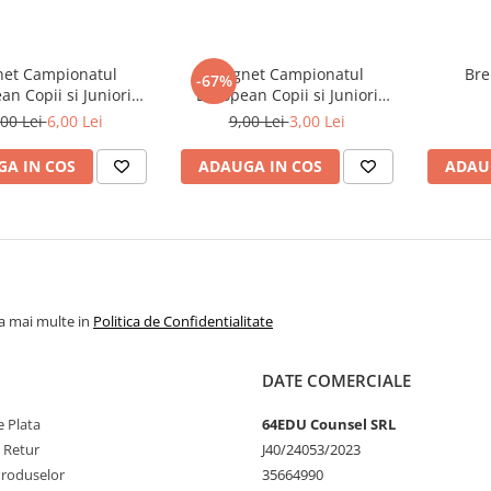
et Campionatul
Magnet Campionatul
Bre
-67%
n Copii si Juniori
European Copii si Juniori
a 2017 - 6 x 9 cm
Mamaia 2017 - 48 x 68 mm
,00 Lei
6,00 Lei
9,00 Lei
3,00 Lei
A IN COS
ADAUGA IN COS
ADAU
la mai multe in
Politica de Confidentialitate
DATE COMERCIALE
 Plata
64EDU Counsel SRL
e Retur
J40/24053/2023
Produselor
35664990