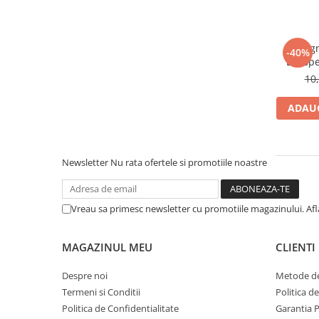
Deschideri
DGT
Magn
-40%
Finaluri
Europea
Mamai
Instruire Generala
10
Instruire Generala
ADAUG
Lemn De Boxwood
Lemn De Carpen (hornbeam)
Newsletter
Nu rata ofertele si promotiile noastre
Lemn De Sheesham
Piese de sah DGT
Vreau sa primesc newsletter cu promotiile magazinului. Af
Piese De Sah Tematice Din Plastic
Piese Din Lemn
MAGAZINUL MEU
CLIENTI
Piese Din Plastic
Despre noi
Metode de
Piese rezerva
Termeni si Conditii
Politica d
Piese sah electronice
Politica de Confidentialitate
Garantia 