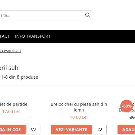
TACT
INFO TRANSPORT
ccesorii sah
rii sah
1-
8
din
8
produse
iet de partide
Breloc chei cu piesa sah din
Breloc
-80%
lemn
European
17,00 Lei
10,00 Lei
20
A IN COS
VEZI VARIANTE
ADAU