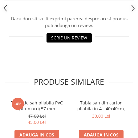
Piese Sah Tematice Din Metal
Daca doresti sa iti exprimi parerea despre acest produs
Puzzle
poti adauga un review.
Sah Magnetic India
Set Sah + Table/backgammon
SCRIE UN REVIEW
Seturi Sah
Ceasuri De Sah Digitale
Seturi Sah Tematice
Step 1
PRODUSE SIMILARE
Step 1
Step 2
Tabla de sah pliabila PVC
Tabla sah din carton
Step 3
-4%
(alb-maro) 57 mm
pliabila in 4 - 40x40cm,
Step 4
45mm
47,00 Lei
30,00 Lei
Step 5
45,00 Lei
Step 6
ADAUGA IN COS
ADAUGA IN COS