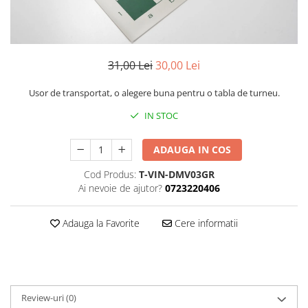
DGT
Finaluri
Instruire Generala
31,00 Lei
30,00 Lei
Instruire Generala
Usor de transportat, o alegere buna pentru o tabla de turneu.
Lemn De Boxwood
Lemn De Carpen (hornbeam)
IN STOC
Lemn De Sheesham
ADAUGA IN COS
Piese de sah DGT
Cod Produs:
T-VIN-DMV03GR
Piese De Sah Tematice Din Plastic
Ai nevoie de ajutor?
0723220406
Piese Din Lemn
Piese Din Plastic
Adauga la Favorite
Cere informatii
Piese rezerva
Piese sah electronice
Piese sah electronice
Review-uri
(0)
Piese Sah Tematice