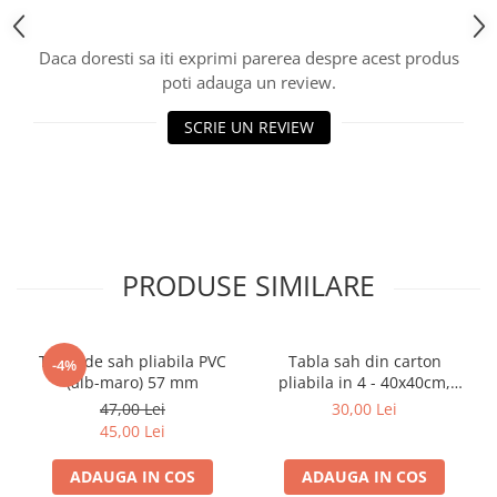
Piese Sah Tematice Din Metal
Daca doresti sa iti exprimi parerea despre acest produs
Puzzle
poti adauga un review.
Sah Magnetic India
SCRIE UN REVIEW
Set Sah + Table/backgammon
Seturi Sah
Ceasuri De Sah Digitale
Seturi Sah Tematice
Step 1
PRODUSE SIMILARE
Step 1
Step 2
Tabla de sah pliabila PVC
Tabla sah din carton
-4%
Step 3
(alb-maro) 57 mm
pliabila in 4 - 40x40cm,
45mm
Step 4
47,00 Lei
30,00 Lei
45,00 Lei
Step 5
Step 6
ADAUGA IN COS
ADAUGA IN COS