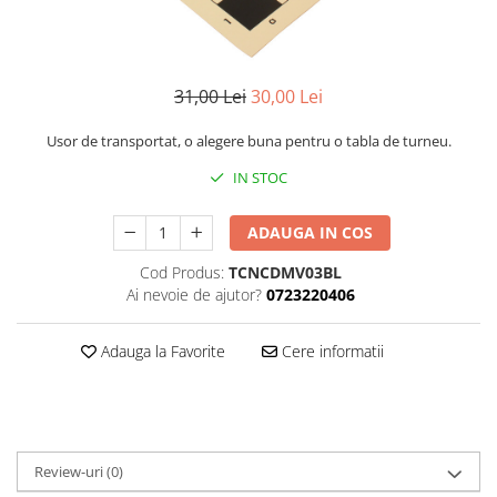
DGT
Finaluri
Instruire Generala
31,00 Lei
30,00 Lei
Instruire Generala
Usor de transportat, o alegere buna pentru o tabla de turneu.
Lemn De Boxwood
IN STOC
Lemn De Carpen (hornbeam)
Lemn De Sheesham
ADAUGA IN COS
Piese de sah DGT
Cod Produs:
TCNCDMV03BL
Piese De Sah Tematice Din Plastic
Ai nevoie de ajutor?
0723220406
Piese Din Lemn
Adauga la Favorite
Cere informatii
Piese Din Plastic
Piese rezerva
Piese sah electronice
Piese sah electronice
Review-uri
(0)
Piese Sah Tematice