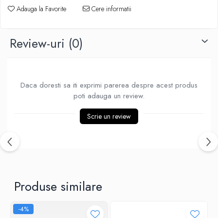
Adauga la Favorite
Cere informatii
Piese Sah Tematice Din Metal
Puzzle
Review-uri
(0)
Sah Magnetic India
Set Sah + Table/backgammon
Seturi Sah
Daca doresti sa iti exprimi parerea despre acest produs
Ceasuri De Sah Digitale
poti adauga un review.
Seturi Sah Tematice
Scrie un review
Step 1
Step 1
Step 2
Step 3
Step 4
Produse similare
Step 5
Step 6
-4%