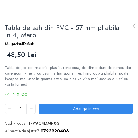
DGT
Finaluri
Instruire Generala
Tabla de sah din PVC - 57 mm pliabila
Instruire Generala
in 4, Maro
Lemn De Boxwood
MagazinulDeSah
Lemn De Carpen (hornbeam)
48,50 Lei
Lemn De Sheesham
Tabla de joc din material plastic, rezistenta, de dimensiuni de turneu dar
Piese de sah DGT
care acum vine si cu usurinta transportarii ei. Fiind dublu pliabila, poate
incapea mai usor in geanta astfel ca o sa va vina mai usor sa o luati cu
Piese De Sah Tematice Din Plastic
voi la turneu!
Piese Din Lemn
IN STOC
Piese Din Plastic
Piese rezerva
Adauga in cos
Piese sah electronice
Cod Produs:
T-PVC4DMF03
Piese sah electronice
Ai nevoie de ajutor?
0723220406
Piese Sah Tematice