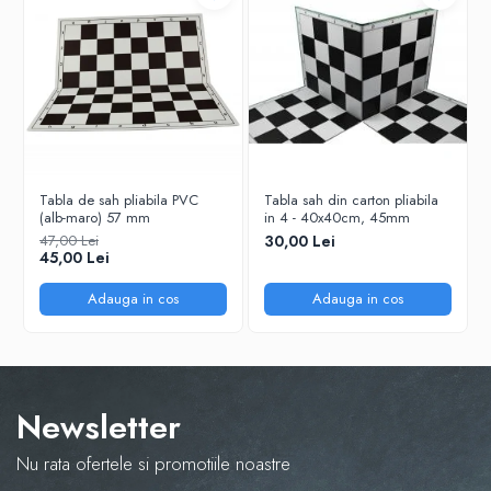
Tabla De Demonstratie
Tactica
Tabla de sah pliabila PVC
Tabla sah din carton pliabila
(alb-maro) 57 mm
in 4 - 40x40cm, 45mm
47,00 Lei
30,00 Lei
45,00 Lei
Adauga in cos
Adauga in cos
Newsletter
Nu rata ofertele si promotiile noastre