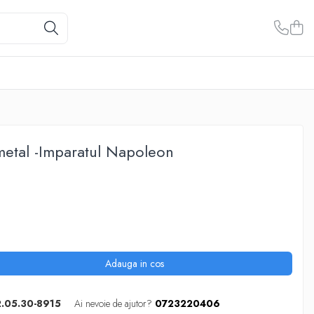
metal -Imparatul Napoleon
Adauga in cos
2.05.30-8915
Ai nevoie de ajutor?
0723220406