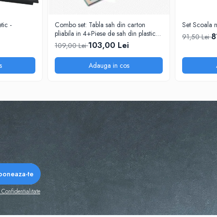
ic -
Combo set: Tabla sah din carton
Set Scoala 
pliabila in 4+Piese de sah din plastic
8
91,50 Lei
no. 6 - weighted
103,00 Lei
109,00 Lei
s
Adauga in cos
 Confidentialitate