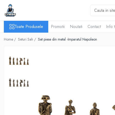
Toate Produsele
Toate Produsele
Promotii
Noutati
Contact
Info 
Materiale Șahiste
Accesorii
Home /
Seturi Sah /
Set piese din metal -Imparatul Napoleon
Accesorii tabla
Biografice
Biografice
Ceasuri Pentru Diverse Jocuri
Ceasuri
Tabla De Sah Din Lemn
Cluburi Si Scoli
Colectie De Partide
colectie de partide
Computere de sah