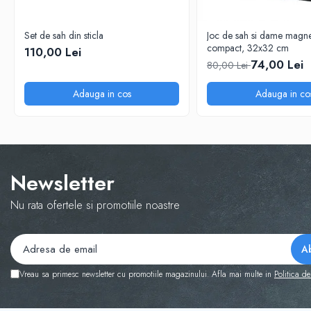
Step 6
Tabla De Demonstratie
Set de sah din sticla
Joc de sah si dame magnet
compact, 32x32 cm
110,00 Lei
Tactica
74,00 Lei
80,00 Lei
Caiete Partida
Carti De Sah
Adauga in cos
Adauga in co
Produse Digitale
Conținut Video
Faza 3
Faza 1
Newsletter
Universul Chess Architect
Nu rata ofertele si promotiile noastre
Kit Chess Architect
Experiențe Șahiste
Antrenamente Șahiste
Pachete ChessArchitect
Vreau sa primesc newsletter cu promotiile magazinului. Afla mai multe in
Politica de