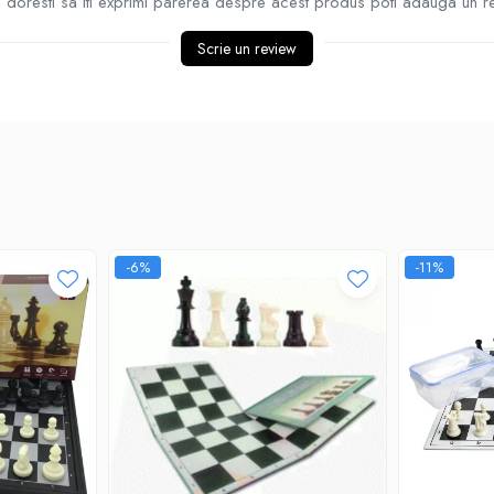
doresti sa iti exprimi parerea despre acest produs poti adauga un r
Scrie un review
-6%
-11%