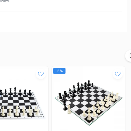
eview.
-8%