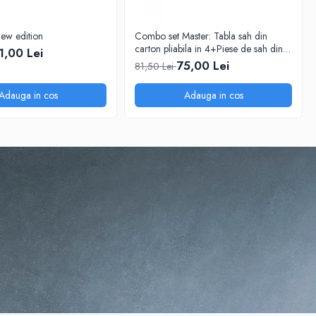
new edition
Combo set Master: Tabla sah din
carton pliabila in 4+Piese de sah din
1,00 Lei
plastic no. 6 Master
75,00 Lei
81,50 Lei
Adauga in cos
Adauga in cos