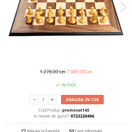
DGT
Finaluri
Instruire Generala
Instruire Generala
Lemn De Boxwood
Lemn De Carpen (hornbeam)
Lemn De Sheesham
Piese de sah DGT
1.278,00 Lei
1.049,00 Lei
Piese De Sah Tematice Din Plastic
IN STOC
Piese Din Lemn
Piese Din Plastic
ADAUGA IN COS
Piese rezerva
Cod Produs:
promoset140
Piese sah electronice
Ai nevoie de ajutor?
0723220406
Piese sah electronice
Adauga la Favorite
Cere informatii
Piese Sah Tematice