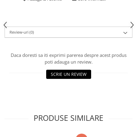
Piese Sah Tematice Din Metal
Puzzle
Sah Magnetic India
Review-uri
(0)
Set Sah + Table/backgammon
Seturi Sah
Daca doresti sa iti exprimi parerea despre acest produs
Ceasuri De Sah Digitale
poti adauga un review.
Seturi Sah Tematice
Step 1
SCRIE UN REVIEW
Step 1
Step 2
Step 3
Step 4
PRODUSE SIMILARE
Step 5
Step 6