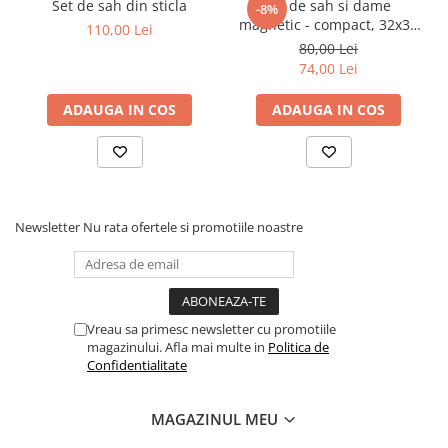
Set de sah din sticla
Joc de sah si dame
Tabla De Demonstratie
-8%
magnetic - compact, 32x32
110,00 Lei
Tactica
cm
80,00 Lei
74,00 Lei
ADAUGA IN COS
ADAUGA IN COS
Newsletter
Nu rata ofertele si promotiile noastre
Vreau sa primesc newsletter cu promotiile
magazinului. Afla mai multe in
Politica de
Confidentialitate
MAGAZINUL MEU