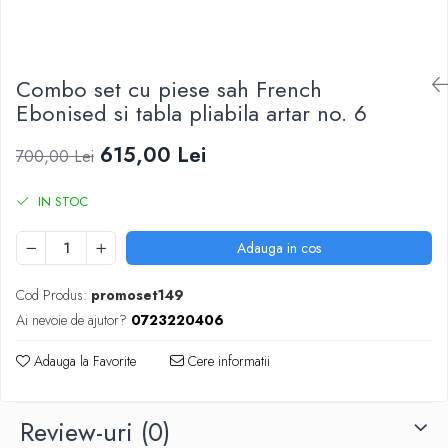
DGT
Finaluri
Instruire Generala
Combo set cu piese sah French
Instruire Generala
Ebonised si tabla pliabila artar no. 6
Lemn De Boxwood
615,00 Lei
700,00 Lei
Lemn De Carpen (hornbeam)
Lemn De Sheesham
IN STOC
Piese de sah DGT
Adauga in cos
Piese De Sah Tematice Din Plastic
Piese Din Lemn
Cod Produs:
promoset149
Ai nevoie de ajutor?
0723220406
Piese Din Plastic
Piese rezerva
Adauga la Favorite
Cere informatii
Piese sah electronice
Piese sah electronice
Review-uri
(0)
Piese Sah Tematice