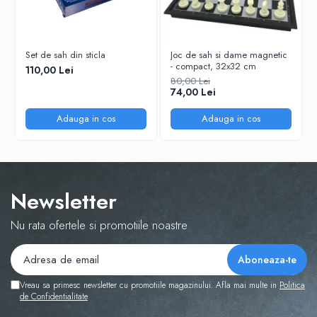
Tabla De Demonstratie
Tactica
Set de sah din sticla
Joc de sah si dame magnetic
- compact, 32x32 cm
110,00 Lei
80,00 Lei
74,00 Lei
Adauga in cos
Adauga in cos
Newsletter
Nu rata ofertele si promotiile noastre
Vreau sa primesc newsletter cu promotiile magazinului. Afla mai multe in
Politica
de Confidentialitate