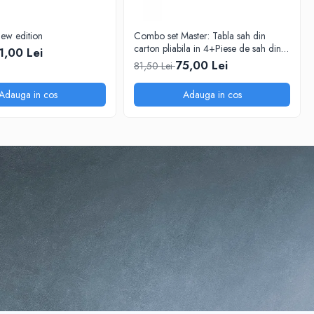
new edition
Combo set Master: Tabla sah din
carton pliabila in 4+Piese de sah din
1,00 Lei
plastic no. 6 Master
75,00 Lei
81,50 Lei
Adauga in cos
Adauga in cos