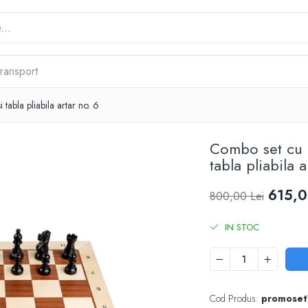
transport
abla pliabila artar no. 6
Combo set cu 
tabla pliabila a
615,0
800,00 Lei
IN STOC
Cod Produs:
promoset