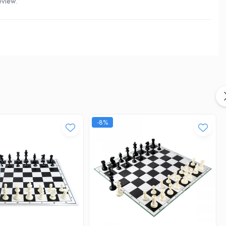
eview.
-8%