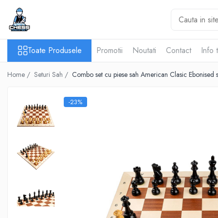
Toate Produsele
Toate Produsele
Promotii
Noutati
Contact
Info 
Materiale Șahiste
Accesorii
Home /
Seturi Sah /
Combo set cu piese sah American Clasic Ebonised si t
Accesorii tabla
Biografice
-23%
Biografice
Ceasuri Pentru Diverse Jocuri
Ceasuri
Tabla De Sah Din Lemn
Cluburi Si Scoli
Colectie De Partide
colectie de partide
Computere de sah