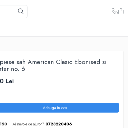
piese sah American Clasic Ebonised si
rtar no. 6
0 Lei
Adauga in cos
150
Ai nevoie de ajutor?
0723220406