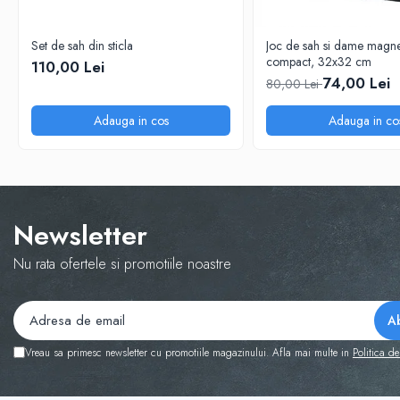
Step 6
Tabla De Demonstratie
Set de sah din sticla
Joc de sah si dame magnet
compact, 32x32 cm
110,00 Lei
Tactica
74,00 Lei
80,00 Lei
Caiete Partida
Carti De Sah
Adauga in cos
Adauga in co
Produse Digitale
Conținut Video
Faza 3
Faza 1
Newsletter
Universul Chess Architect
Nu rata ofertele si promotiile noastre
Kit Chess Architect
Experiențe Șahiste
Antrenamente Șahiste
Pachete ChessArchitect
Vreau sa primesc newsletter cu promotiile magazinului. Afla mai multe in
Politica de