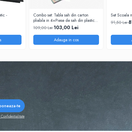
ic -
Combo set: Tabla sah din carton
Set Scoala 
pliabila in 4+Piese de sah din plastic
8
91,50 Lei
no. 6 - weighted
103,00 Lei
109,00 Lei
s
Adauga in cos
 Confidentialitate