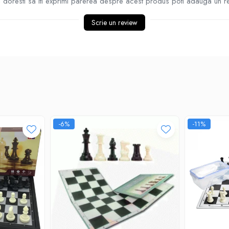
doresti sa iti exprimi parerea despre acest produs poti adauga un r
Scrie un review
-6%
-11%