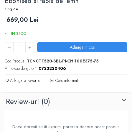
Ebonised si tabla de lemn
DGT
King 64
Finaluri
669,00 Lei
Instruire Generala
Instruire Generala
IN STOC
Lemn De Boxwood
Adauga in cos
Lemn De Carpen (hornbeam)
Lemn De Sheesham
Cod Produs:
TCNCTF520-SBL-PI-CHI100E375-75
Piese de sah DGT
Ai nevoie de ajutor?
0723220406
Piese De Sah Tematice Din Plastic
Adauga la Favorite
Cere informatii
Piese Din Lemn
Piese Din Plastic
Review-uri
(0)
Piese rezerva
Piese sah electronice
Piese sah electronice
Daca doresti sa iti exprimi parerea despre acest produs
Piese Sah Tematice