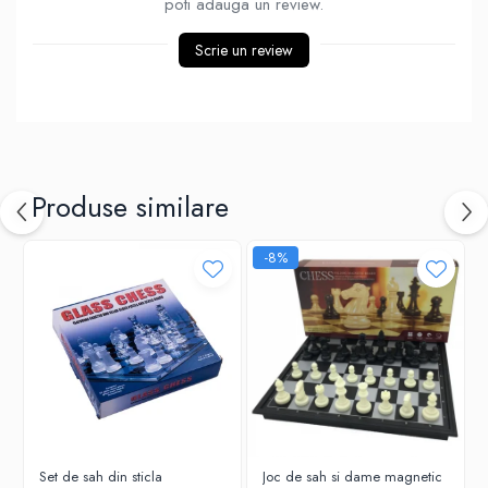
poti adauga un review.
Piese Sah Tematice Din Metal
Scrie un review
Puzzle
Sah Magnetic India
Set Sah + Table/backgammon
Seturi Sah
Produse similare
Ceasuri De Sah Digitale
Seturi Sah Tematice
-8%
Step 1
Step 1
Step 2
Step 3
Step 4
Step 5
Step 6
Set de sah din sticla
Joc de sah si dame magnetic