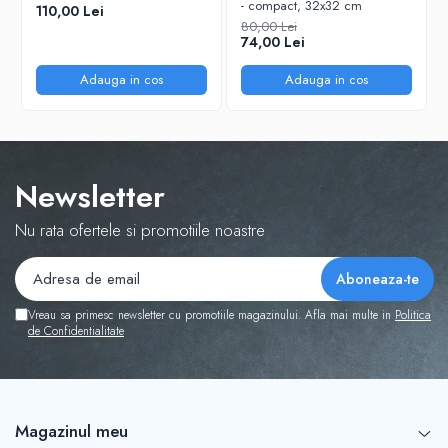
- compact, 32x32 cm
Tabla De Demonstratie
110,00 Lei
80,00 Lei
Tactica
74,00 Lei
Adauga in cos
Adauga in cos
Newsletter
Nu rata ofertele si promotiile noastre
Vreau sa primesc newsletter cu promotiile magazinului. Afla mai multe in
Politica
de Confidentialitate
Magazinul meu