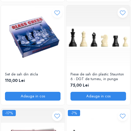
Piese Sah Tematice Din Metal
Puzzle
Sah Magnetic India
Set Sah + Table/backgammon
Seturi Sah
Ceasuri De Sah Digitale
Seturi Sah Tematice
Step 1
Set de sah din sticla
Piese de sah din plastic Staunton
6 - DGT de turneu, in punga
Step 1
110,00 Lei
75,00 Lei
Step 2
Adauga in cos
Adauga in cos
Step 3
Step 4
-17%
-7%
Step 5
Step 6