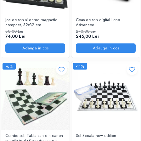
Joc de sah si dame magnetic -
Ceas de sah digital Leap
compact, 32x32 cm
Advanced
80,00 Lei
270,00 Lei
74,00 Lei
245,00 Lei
Adauga in cos
Adauga in cos
-6%
-11%
Combo set: Tabla sah din carton
Set Scoala new edition
pliabila in 4+Piese de sah din