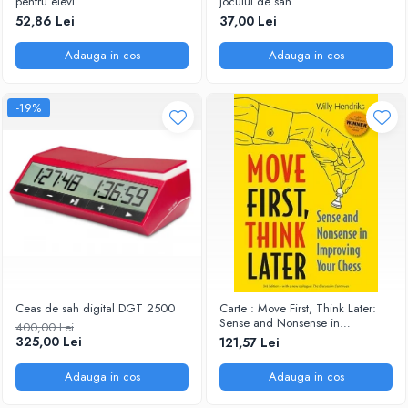
pentru elevi
jocului de sah
52,86 Lei
37,00 Lei
Adauga in cos
Adauga in cos
-19%
Ceas de sah digital DGT 2500
Carte : Move First, Think Later:
Sense and Nonsense in
400,00 Lei
Improving Your Chess, Willy
325,00 Lei
121,57 Lei
Hendriks
Adauga in cos
Adauga in cos