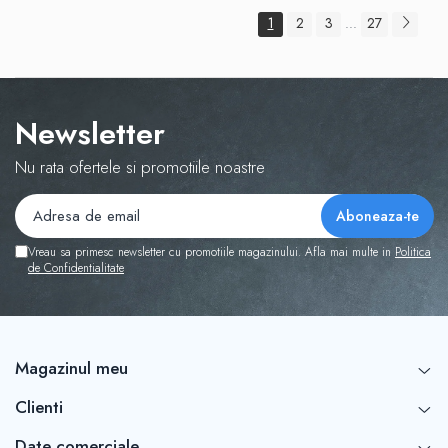
1
2
3
27
...
Newsletter
Nu rata ofertele si promotiile noastre
Vreau sa primesc newsletter cu promotiile magazinului. Afla mai multe in
Politica
de Confidentialitate
Magazinul meu
Clienti
Date comerciale