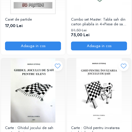
Caiet de partide
Combo set Master: Tabla sah din
carton pliabila in 4+Piese de sah
17,00 Lei
din plastic no. 6 Master
81,50 Lei
75,00 Lei
Adauga in cos
Adauga in cos
Carte : Ghidul jocului de sah
Carte : Ghid pentru invatarea