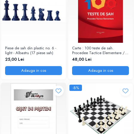
Piese de sah din plastic no. 6 -
Carte : 100 teste de sah.
light - Albastru (17 piese sah)
Procedee Tactice Elementare /
M. Ceteras
25,00 Lei
48,00 Lei
Adauga in cos
Adauga in cos
-8%