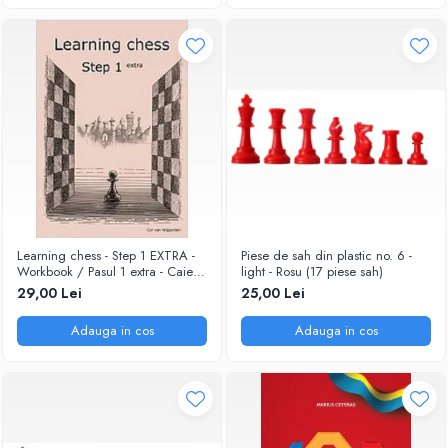
Learning chess - Step 1 EXTRA -
Piese de sah din plastic no. 6 -
Workbook / Pasul 1 extra - Caiet
light - Rosu (17 piese sah)
de exercitii
29,00 Lei
25,00 Lei
Adauga in cos
Adauga in cos