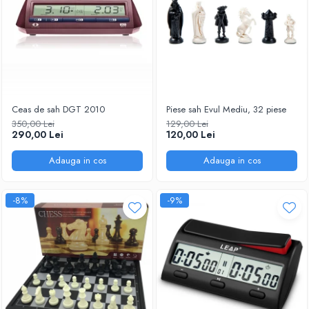
Tabla De Demonstratie
Tactica
Ceas de sah DGT 2010
Piese sah Evul Mediu, 32 piese
350,00 Lei
129,00 Lei
290,00 Lei
120,00 Lei
Adauga in cos
Adauga in cos
-8%
-9%