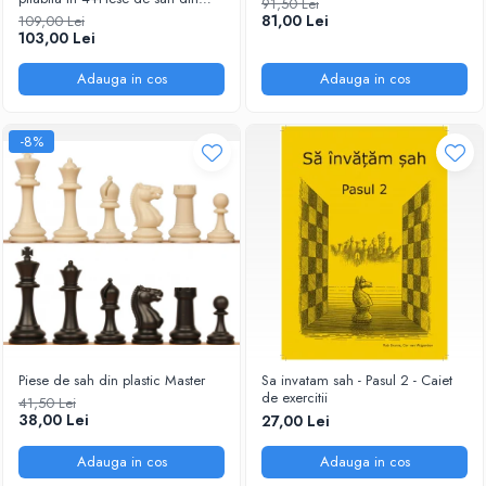
91,50 Lei
plastic no. 6 - weighted
81,00 Lei
109,00 Lei
103,00 Lei
Adauga in cos
Adauga in cos
-8%
Piese de sah din plastic Master
Sa invatam sah - Pasul 2 - Caiet
de exercitii
41,50 Lei
38,00 Lei
27,00 Lei
Adauga in cos
Adauga in cos