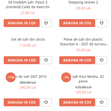
Să învățăm șah: Pasul 3
Stepping stones 2
Deschideri
(română) Caiet de exercitii
29,00 Lei
DGT
27,00 Lei
Finaluri
ADAUGA IN COS
ADAUGA IN COS
Instruire Generala
Instruire Generala
Set de sah din sticla
Piese de sah din plastic
Lemn De Boxwood
Staunton 6 - DGT de turneu,
110,00 Lei
in punga
75,00 Lei
Lemn De Carpen (hornbeam)
Lemn De Sheesham
ADAUGA IN COS
ADAUGA IN COS
Piese de sah DGT
Piese De Sah Tematice Din Plastic
Ceas de sah DGT 2010
Piese sah Evul Mediu, 32
-17%
-7%
Piese Din Lemn
piese
350,00 Lei
129,00 Lei
290,00 Lei
Piese Din Plastic
120,00 Lei
Piese rezerva
ADAUGA IN COS
ADAUGA IN COS
Piese sah electronice