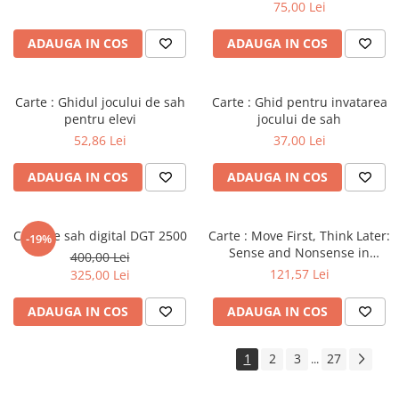
Master
75,00 Lei
ADAUGA IN COS
ADAUGA IN COS
Carte : Ghidul jocului de sah
Carte : Ghid pentru invatarea
pentru elevi
jocului de sah
52,86 Lei
37,00 Lei
ADAUGA IN COS
ADAUGA IN COS
Ceas de sah digital DGT 2500
Carte : Move First, Think Later:
-19%
Sense and Nonsense in
400,00 Lei
Improving Your Chess, Willy
121,57 Lei
325,00 Lei
Hendriks
ADAUGA IN COS
ADAUGA IN COS
1
2
3
27
...