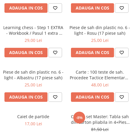
Step 6
ADAUGA IN COS
ADAUGA IN COS
Tabla De Demonstratie
Tactica
Learning chess - Step 1 EXTRA
Piese de sah din plastic no. 6 -
Caiete Partida
- Workbook / Pasul 1 extra -
light - Rosu (17 piese sah)
Caiet de exercitii
Carti De Sah
29,00 Lei
25,00 Lei
Produse Digitale
ADAUGA IN COS
ADAUGA IN COS
Conținut Video
Faza 3
Piese de sah din plastic no. 6 -
Faza 1
Carte : 100 teste de sah.
light - Albastru (17 piese sah)
Procedee Tactice Elementare /
Universul Chess Architect
M. Ceteras
25,00 Lei
48,00 Lei
Kit Chess Architect
Experiențe Șahiste
ADAUGA IN COS
ADAUGA IN COS
Antrenamente Șahiste
Pachete ChessArchitect
Caiet de partide
Combo set Master: Tabla sah
-8%
din carton pliabila in 4+Piese
17,00 Lei
de sah din plastic no. 6
81,50 Lei