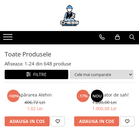
Toate Produsele
Materiale Șahiste
Accesorii
Accesorii tabla
Toate Produsele
Biografice
Afiseaza:
1-
24
din
648
produse
Biografice
FILTRE
Ceasuri Pentru Diverse Jocuri
Ceasuri
Apărarea Alehin
Viata de jucator de sah!
-100%
-17%
NOU
Tabla De Sah Din Lemn
406,72 Lei
1.200,00 Lei
Cluburi Si Scoli
1,02 Lei
1.000,00 Lei
Colectie De Partide
ADAUGA IN COS
ADAUGA IN COS
colectie de partide
Computere de sah