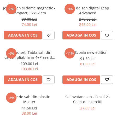
Piese sah electronice
Joc de sah si dame magnetic -
Ceas de sah digital Leap
Piese Sah Tematice
-8%
-9%
compact, 32x32 cm
Advanced
Piese Sah Tematice Din Metal
80,00 Lei
270,00 Lei
74,00 Lei
245,00 Lei
Puzzle
Sah Magnetic India
ADAUGA IN COS
ADAUGA IN COS
Set Sah + Table/backgammon
Seturi Sah
Combo set: Tabla sah din
Set Scoala new edition
-6%
-11%
Ceasuri De Sah Digitale
carton pliabila in 4+Piese de
91,50 Lei
sah din plastic no. 6 -
109,00 Lei
81,00 Lei
Seturi Sah Tematice
weighted
103,00 Lei
Step 1
ADAUGA IN COS
ADAUGA IN COS
Step 1
Step 2
Step 3
Piese de sah din plastic
Sa invatam sah - Pasul 2 -
-8%
Master
Caiet de exercitii
Step 4
41,50 Lei
27,00 Lei
Step 5
38,00 Lei