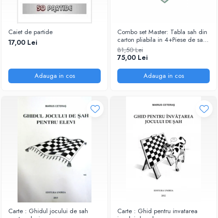
Caiet de partide
Combo set Master: Tabla sah din
carton pliabila in 4+Piese de sah
17,00 Lei
din plastic no. 6 Master
81,50 Lei
75,00 Lei
Adauga in cos
Adauga in cos
Carte : Ghidul jocului de sah
Carte : Ghid pentru invatarea