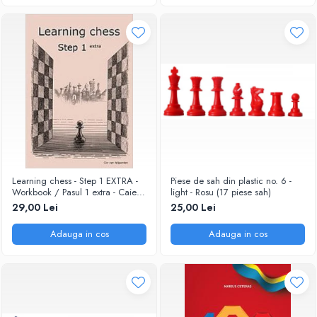
Learning chess - Step 1 EXTRA -
Piese de sah din plastic no. 6 -
Workbook / Pasul 1 extra - Caiet
light - Rosu (17 piese sah)
de exercitii
29,00 Lei
25,00 Lei
Adauga in cos
Adauga in cos