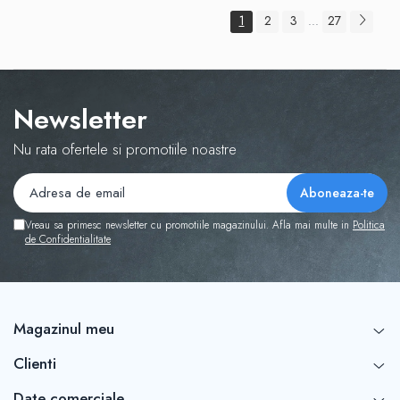
1
2
3
27
...
Newsletter
Nu rata ofertele si promotiile noastre
Vreau sa primesc newsletter cu promotiile magazinului. Afla mai multe in
Politica
de Confidentialitate
Magazinul meu
Clienti
Date comerciale