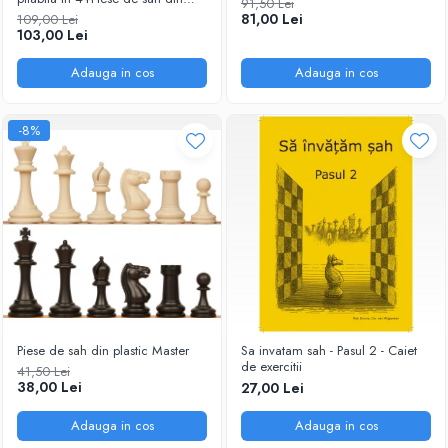
91,50 Lei
plastic no. 6 - weighted
81,00 Lei
109,00 Lei
103,00 Lei
Adauga in cos
Adauga in cos
-8%
Piese de sah din plastic Master
Sa invatam sah - Pasul 2 - Caiet
de exercitii
41,50 Lei
38,00 Lei
27,00 Lei
Adauga in cos
Adauga in cos