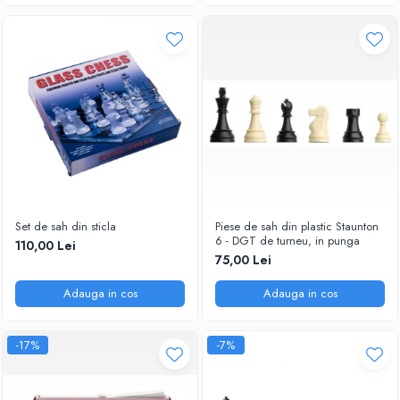
Piese Sah Tematice Din Metal
Puzzle
Sah Magnetic India
Set Sah + Table/backgammon
Seturi Sah
Ceasuri De Sah Digitale
Seturi Sah Tematice
Step 1
Set de sah din sticla
Piese de sah din plastic Staunton
6 - DGT de turneu, in punga
Step 1
110,00 Lei
75,00 Lei
Step 2
Adauga in cos
Adauga in cos
Step 3
Step 4
-17%
-7%
Step 5
Step 6