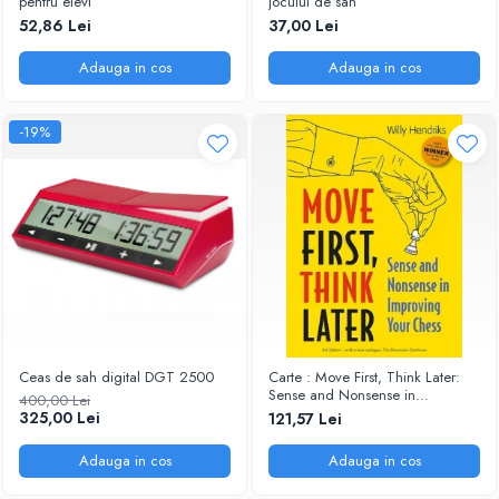
pentru elevi
jocului de sah
52,86 Lei
37,00 Lei
Adauga in cos
Adauga in cos
-19%
Ceas de sah digital DGT 2500
Carte : Move First, Think Later:
Sense and Nonsense in
400,00 Lei
Improving Your Chess, Willy
325,00 Lei
121,57 Lei
Hendriks
Adauga in cos
Adauga in cos