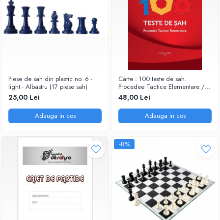
Piese de sah din plastic no. 6 -
Carte : 100 teste de sah.
light - Albastru (17 piese sah)
Procedee Tactice Elementare /
M. Ceteras
25,00 Lei
48,00 Lei
Adauga in cos
Adauga in cos
-8%