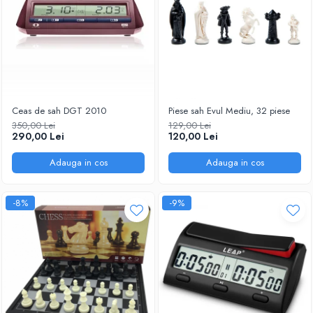
Tabla De Demonstratie
Tactica
Ceas de sah DGT 2010
Piese sah Evul Mediu, 32 piese
350,00 Lei
129,00 Lei
290,00 Lei
120,00 Lei
Adauga in cos
Adauga in cos
-8%
-9%