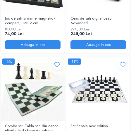
Joc de sah si dame magnetic -
Ceas de sah digital Leap
compact, 32x32 cm
Advanced
80,00 Lei
270,00 Lei
74,00 Lei
245,00 Lei
Adauga in cos
Adauga in cos
-6%
-11%
Combo set: Tabla sah din carton
Set Scoala new edition
pliabila in 4+Piese de sah din