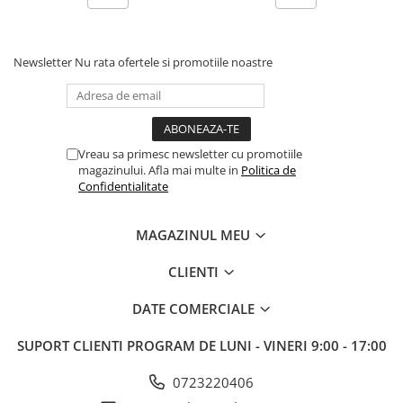
Step 6
Tabla De Demonstratie
Newsletter
Nu rata ofertele si promotiile noastre
Tactica
Caiete Partida
Carti De Sah
Produse Digitale
Vreau sa primesc newsletter cu promotiile
Conținut Video
magazinului. Afla mai multe in
Politica de
Confidentialitate
Faza 3
Faza 1
MAGAZINUL MEU
Universul Chess Architect
Kit Chess Architect
CLIENTI
Experiențe Șahiste
DATE COMERCIALE
Antrenamente Șahiste
SUPORT CLIENTI
PROGRAM DE LUNI - VINERI 9:00 - 17:00
Pachete ChessArchitect
0723220406