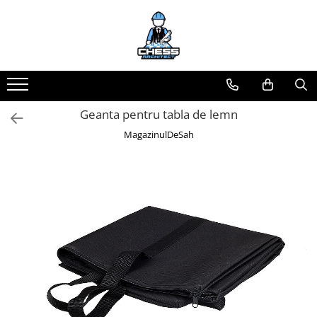
Toate Produsele
Materiale Șahiste
Accesorii
Geanta pentru tabla de lemn
Accesorii tabla
MagazinulDeSah
Biografice
Biografice
Ceasuri Pentru Diverse Jocuri
Ceasuri
Tabla De Sah Din Lemn
Cluburi Si Scoli
Colectie De Partide
colectie de partide
Computere de sah