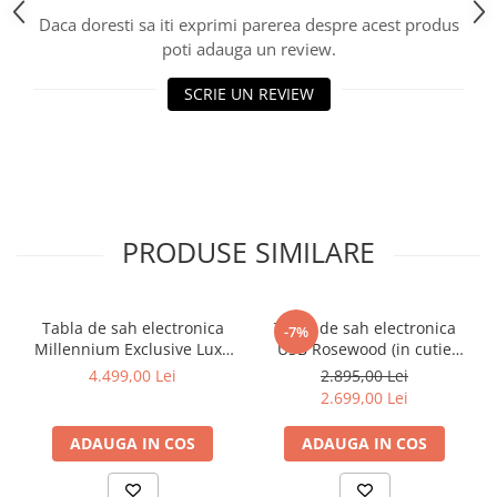
Piese sah electronice
Daca doresti sa iti exprimi parerea despre acest produs
Piese Sah Tematice
poti adauga un review.
Piese Sah Tematice Din Metal
SCRIE UN REVIEW
Puzzle
Sah Magnetic India
Set Sah + Table/backgammon
Seturi Sah
Ceasuri De Sah Digitale
PRODUSE SIMILARE
Seturi Sah Tematice
Step 1
Tabla de sah electronica
Tabla de sah electronica
-7%
Step 1
Millennium Exclusive Luxe
USB Rosewood (in cutie
Edition
cadou)
Step 2
4.499,00 Lei
2.895,00 Lei
2.699,00 Lei
Step 3
ADAUGA IN COS
ADAUGA IN COS
Step 4
Step 5