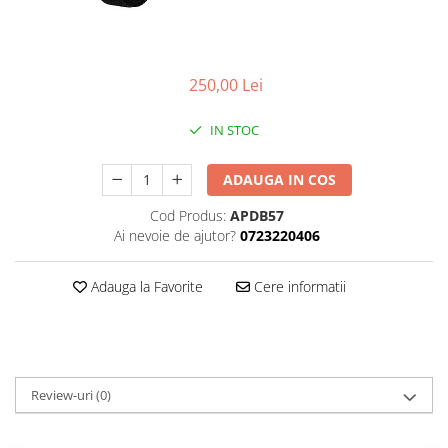
Deschideri
DGT
Finaluri
250,00 Lei
Instruire Generala
IN STOC
Instruire Generala
Lemn De Boxwood
ADAUGA IN COS
Lemn De Carpen (hornbeam)
Cod Produs:
APDB57
Lemn De Sheesham
Ai nevoie de ajutor?
0723220406
Piese de sah DGT
Adauga la Favorite
Cere informatii
Piese De Sah Tematice Din Plastic
Piese Din Lemn
Piese Din Plastic
Piese rezerva
Review-uri
(0)
Piese sah electronice