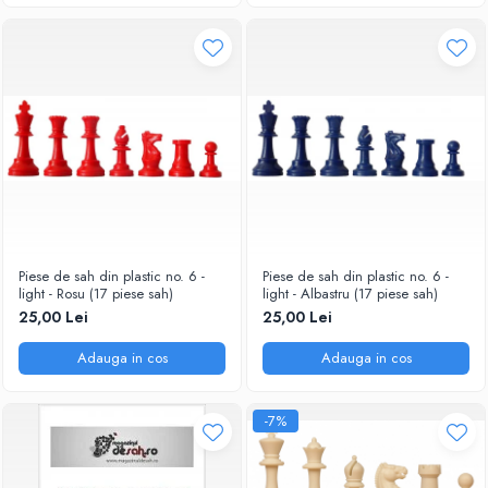
Piese Sah Tematice Din Metal
Puzzle
Sah Magnetic India
Set Sah + Table/backgammon
Seturi Sah
Ceasuri De Sah Digitale
Seturi Sah Tematice
Step 1
Piese de sah din plastic no. 6 -
Piese de sah din plastic no. 6 -
light - Rosu (17 piese sah)
light - Albastru (17 piese sah)
Step 1
25,00 Lei
25,00 Lei
Step 2
Adauga in cos
Adauga in cos
Step 3
Step 4
-7%
Step 5
Step 6