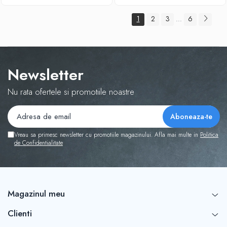
1
2
3
6
...
Newsletter
Nu rata ofertele si promotiile noastre
Vreau sa primesc newsletter cu promotiile magazinului. Afla mai multe in
Politica
de Confidentialitate
Magazinul meu
Clienti