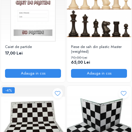
Tabla De Demonstratie
Tactica
Caiet de partide
Piese de sah din plastic Master
(weighted)
17,00 Lei
70,00 Lei
65,00 Lei
Adauga in cos
Adauga in cos
-4%