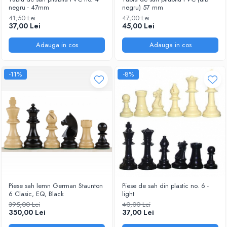
negru - 47mm
negru) 57 mm
41,50 Lei
47,00 Lei
37,00 Lei
45,00 Lei
Adauga in cos
Adauga in cos
-11%
-8%
Piese sah lemn German Staunton
Piese de sah din plastic no. 6 -
6 Clasic, EQ, Black
light
395,00 Lei
40,00 Lei
350,00 Lei
37,00 Lei