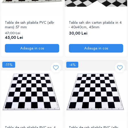
Tabla de sah pliabila PVC (alb-
Tabla sah din carton pliabila in 4
maro) 57 mm
- 40x40cm, 45mm
47,00 Lei
30,00 Lei
45,00 Lei
Adauga in cos
Adauga in cos
-11%
-4%
Tabla de sah pliabila PVC no. 4
Tabla de sah pliabila PVC (alb-