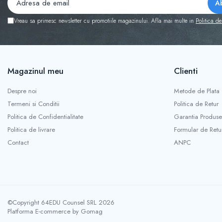
Vreau sa primesc newsletter cu promotiile magazinului. Afla mai multe in
Politica de
Magazinul meu
Clienti
Despre noi
Metode de Plata
Termeni si Conditii
Politica de Retur
Politica de Confidentialitate
Garantia Produse
Politica de livrare
Formular de Retu
Contact
ANPC
©Copyright 64EDU Counsel SRL 2026
Platforma E-commerce by Gomag