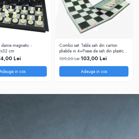
i dame magnetic -
Combo set: Tabla sah din carton
2x32 cm
pliabila in 4+Piese de sah din plastic
no. 6 - weighted
4,00 Lei
103,00 Lei
109,00 Lei
Adauga in cos
Adauga in cos