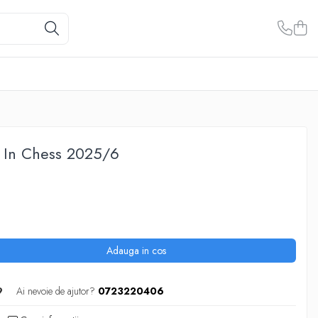
 In Chess 2025/6
Adauga in cos
9
Ai nevoie de ajutor?
0723220406