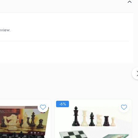
eview.
-6%