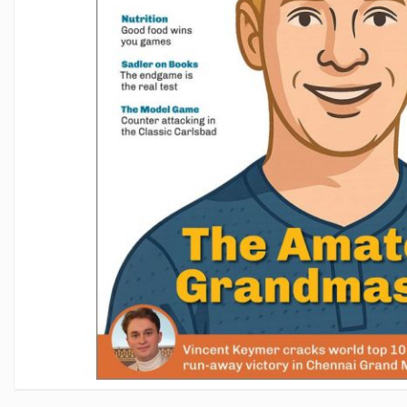
Deschideri
DGT
Finaluri
Instruire Generala
Instruire Generala
Lemn De Boxwood
Lemn De Carpen (hornbeam)
Lemn De Sheesham
Piese de sah DGT
Piese De Sah Tematice Din Plastic
Piese Din Lemn
Piese Din Plastic
Piese rezerva
Piese sah electronice