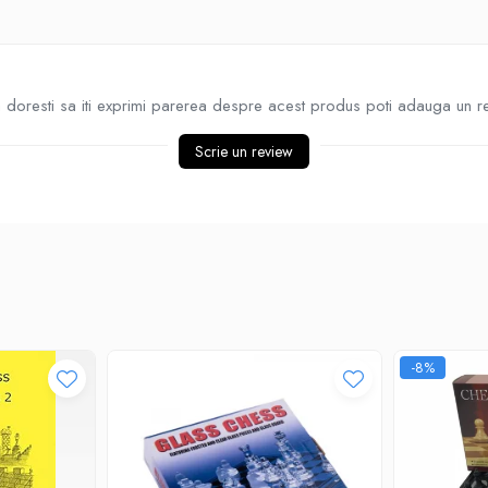
doresti sa iti exprimi parerea despre acest produs poti adauga un r
Scrie un review
-8%