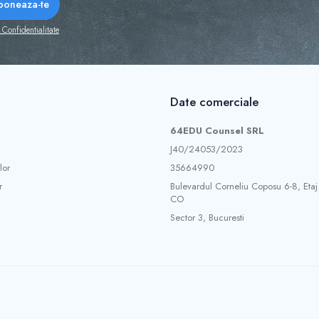
 Confidentialitate
Date comerciale
64EDU Counsel SRL
J40/24053/2023
lor
35664990
r
Bulevardul Corneliu Coposu 6-8, Etaj
CO
Sector 3, Bucuresti