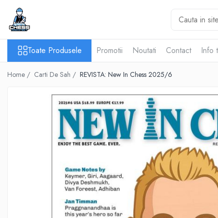
Toate Produsele
Toate Produsele
Promotii
Noutati
Contact
Info 
Materiale Șahiste
Accesorii
Home /
Carti De Sah /
REVISTA: New In Chess 2025/6
Accesorii tabla
Biografice
Biografice
Ceasuri Pentru Diverse Jocuri
Ceasuri
Tabla De Sah Din Lemn
Cluburi Si Scoli
Colectie De Partide
colectie de partide
Computere de sah