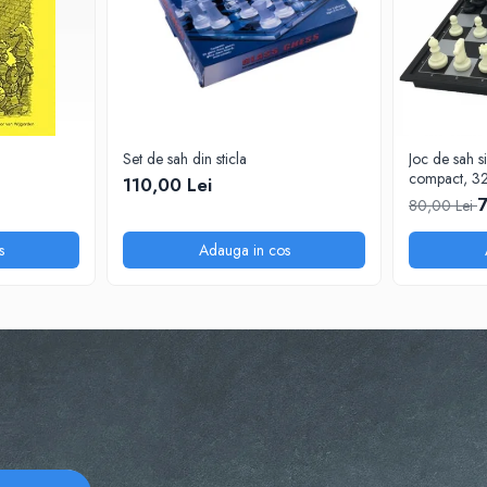
Set de sah din sticla
Joc de sah s
compact, 3
110,00 Lei
7
80,00 Lei
s
Adauga in cos