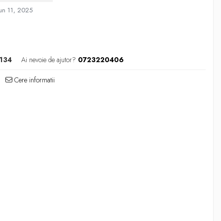
un 11, 2025
134
Ai nevoie de ajutor?
0723220406
Cere informatii