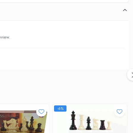
eview.
-6%