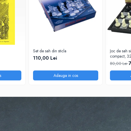
Set de sah din sticla
Joc de sah s
compact, 3
110,00 Lei
7
80,00 Lei
s
Adauga in cos