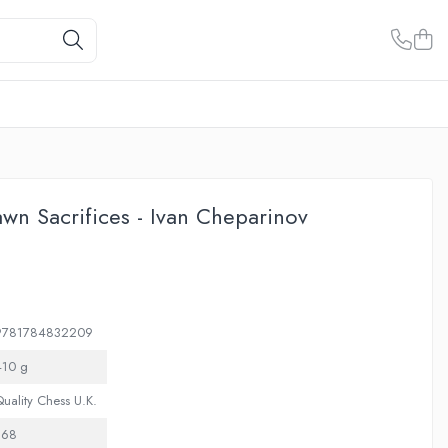
wn Sacrifices - Ivan Cheparinov
9781784832209
410 g
uality Chess U.K.
368