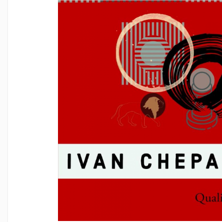
Deschideri
DGT
Finaluri
Instruire Generala
Instruire Generala
Lemn De Boxwood
Lemn De Carpen (hornbeam)
Lemn De Sheesham
Piese de sah DGT
Piese De Sah Tematice Din Plastic
Piese Din Lemn
Piese Din Plastic
Piese rezerva
Piese sah electronice