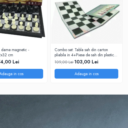
i dame magnetic -
Combo set: Tabla sah din carton
2x32 cm
pliabila in 4+Piese de sah din plastic
no. 6 - weighted
4,00 Lei
103,00 Lei
109,00 Lei
Adauga in cos
Adauga in cos