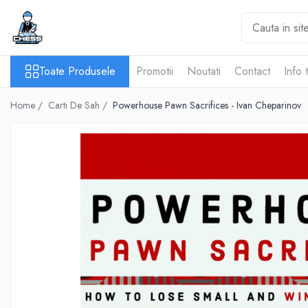
Toate Produsele
Toate Produsele
Promotii
Noutati
Contact
Info 
Materiale Șahiste
Accesorii
Home /
Carti De Sah /
Powerhouse Pawn Sacrifices - Ivan Cheparinov
Accesorii tabla
Biografice
Biografice
Ceasuri Pentru Diverse Jocuri
Ceasuri
Tabla De Sah Din Lemn
Cluburi Si Scoli
Colectie De Partide
colectie de partide
Computere de sah