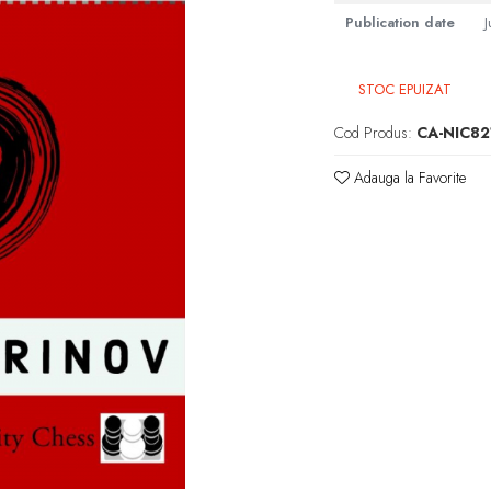
Publication date
J
STOC EPUIZAT
Cod Produs:
CA-NIC82
Adauga la Favorite