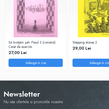
Step 6
Tabla De Demonstratie
Tactica
Caiete Partida
Carti De Sah
Produse Digitale
Să învățăm șah: Pasul 3 (română)
Stepping stones 2
Conținut Video
Caiet de exercitii
29,00 Lei
27,00 Lei
Faza 3
Faza 1
Adauga in cos
Adauga in co
Universul Chess Architect
Kit Chess Architect
Experiențe Șahiste
Antrenamente Șahiste
Newsletter
Pachete ChessArchitect
Nu rata ofertele si promotiile noastre