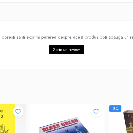
doresti sa iti exprimi parerea despre acest produs poti adauga un r
Scrie un review
-8%