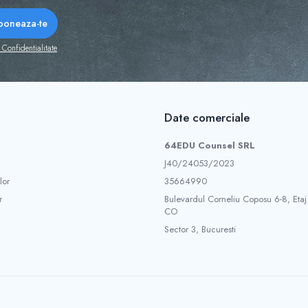
 Confidentialitate
Date comerciale
64EDU Counsel SRL
J40/24053/2023
lor
35664990
r
Bulevardul Corneliu Coposu 6-8, Etaj
CO
Sector 3, Bucuresti