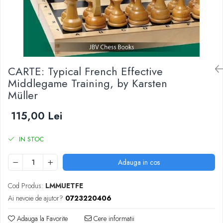
DGT
Finaluri
Instruire Generala
Instruire Generala
Lemn De Boxwood
CARTE: Typical French Effective
Middlegame Training, by Karsten
Lemn De Carpen (hornbeam)
Müller
Lemn De Sheesham
115,00 Lei
Piese de sah DGT
Piese De Sah Tematice Din Plastic
IN STOC
Piese Din Lemn
Piese Din Plastic
Adauga in cos
Piese rezerva
Cod Produs:
LMMUETFE
Piese sah electronice
Ai nevoie de ajutor?
0723220406
Piese sah electronice
Adauga la Favorite
Cere informatii
Piese Sah Tematice