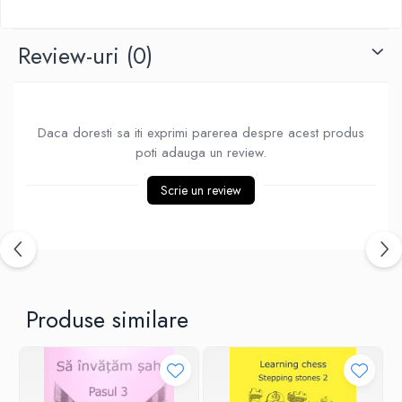
Piese Sah Tematice Din Metal
Review-uri
(0)
Puzzle
Sah Magnetic India
Set Sah + Table/backgammon
Daca doresti sa iti exprimi parerea despre acest produs
Seturi Sah
poti adauga un review.
Ceasuri De Sah Digitale
Seturi Sah Tematice
Scrie un review
Step 1
Step 1
Step 2
Step 3
Produse similare
Step 4
Step 5
Step 6