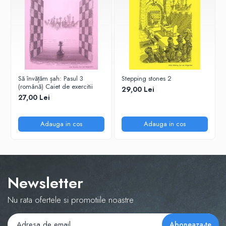
Tabla De Demonstratie
Tactica
Să învățăm șah: Pasul 3
Stepping stones 2
(română) Caiet de exercitii
29,00 Lei
27,00 Lei
Adauga in cos
Adauga in cos
Newsletter
Nu rata ofertele si promotiile noastre