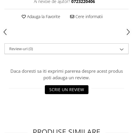
Ai nevoie de ajutor?
0723220406
Piese Sah Tematice Din Metal
Adauga la Favorite
Cere informatii
Puzzle
Sah Magnetic India
Set Sah + Table/backgammon
Seturi Sah
Review-uri
(0)
Ceasuri De Sah Digitale
Seturi Sah Tematice
Daca doresti sa iti exprimi parerea despre acest produs
Step 1
poti adauga un review.
Step 1
SCRIE UN REVIEW
Step 2
Step 3
Step 4
Step 5
Step 6
PRODUSE SIMILARE