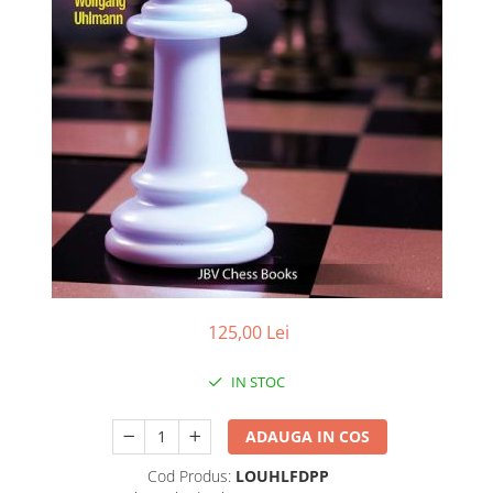
DGT
Finaluri
Instruire Generala
Instruire Generala
Lemn De Boxwood
Lemn De Carpen (hornbeam)
Lemn De Sheesham
Piese de sah DGT
Piese De Sah Tematice Din Plastic
Piese Din Lemn
125,00 Lei
Piese Din Plastic
IN STOC
Piese rezerva
Piese sah electronice
ADAUGA IN COS
Piese sah electronice
Cod Produs:
LOUHLFDPP
Piese Sah Tematice