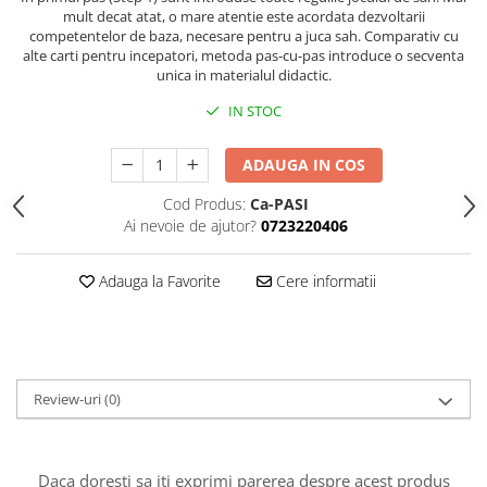
mult decat atat, o mare atentie este acordata dezvoltarii
Piese Sah Tematice Din Metal
competentelor de baza, necesare pentru a juca sah. Comparativ cu
alte carti pentru incepatori, metoda pas-cu-pas introduce o secventa
Puzzle
unica in materialul didactic.
Sah Magnetic India
IN STOC
Set Sah + Table/backgammon
ADAUGA IN COS
Seturi Sah
Ceasuri De Sah Digitale
Cod Produs:
Ca-PASI
Ai nevoie de ajutor?
0723220406
Seturi Sah Tematice
Step 1
Adauga la Favorite
Cere informatii
Step 1
Step 2
Step 3
Step 4
Review-uri
(0)
Step 5
Step 6
Daca doresti sa iti exprimi parerea despre acest produs