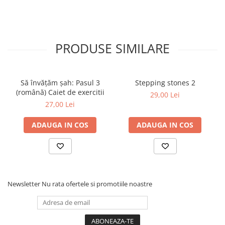
Step 6
Tabla De Demonstratie
Tactica
PRODUSE SIMILARE
Caiete Partida
Carti De Sah
Produse Digitale
Să învățăm șah: Pasul 3
Stepping stones 2
(română) Caiet de exercitii
Conținut Video
29,00 Lei
27,00 Lei
Faza 3
Faza 1
ADAUGA IN COS
ADAUGA IN COS
Universul Chess Architect
Kit Chess Architect
Experiențe Șahiste
Antrenamente Șahiste
Newsletter
Nu rata ofertele si promotiile noastre
Pachete ChessArchitect