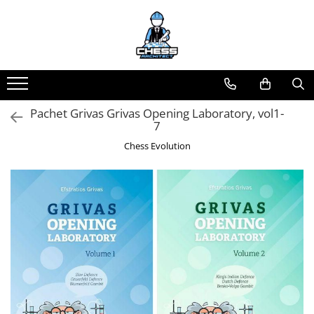
Toate Produsele
Materiale Șahiste
Accesorii
Pachet Grivas Grivas Opening Laboratory, vol1-
Accesorii tabla
7
Biografice
Chess Evolution
Biografice
Ceasuri Pentru Diverse Jocuri
Ceasuri
Tabla De Sah Din Lemn
Cluburi Si Scoli
Colectie De Partide
colectie de partide
Computere de sah