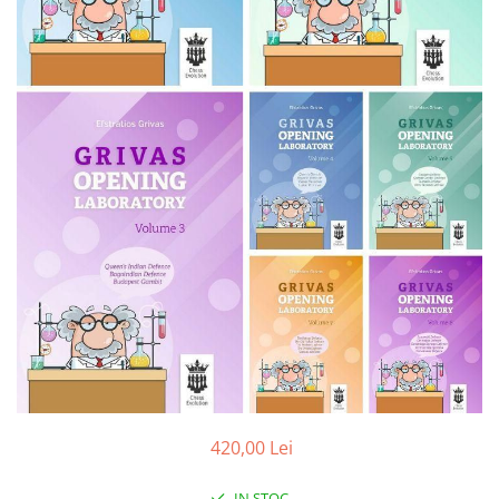
Deschideri
DGT
Finaluri
Instruire Generala
Instruire Generala
Lemn De Boxwood
Lemn De Carpen (hornbeam)
Lemn De Sheesham
Piese de sah DGT
Piese De Sah Tematice Din Plastic
Piese Din Lemn
Piese Din Plastic
Piese rezerva
420,00 Lei
Piese sah electronice
IN STOC