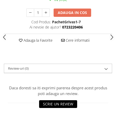
Piese sah electronice
Piese Sah Tematice
ADAUGA IN COS
Piese Sah Tematice Din Metal
Cod Produs:
PachetGrivas1-7
Puzzle
Ai nevoie de ajutor?
0723220406
Sah Magnetic India
Adauga la Favorite
Cere informatii
Set Sah + Table/backgammon
Seturi Sah
Ceasuri De Sah Digitale
Seturi Sah Tematice
Review-uri
(0)
Step 1
Step 1
Step 2
Daca doresti sa iti exprimi parerea despre acest produs
poti adauga un review.
Step 3
Step 4
SCRIE UN REVIEW
Step 5