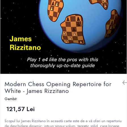
DGT
Finaluri
Instruire Generala
Instruire Generala
Lemn De Boxwood
Lemn De Carpen (hornbeam)
Lemn De Sheesham
Piese de sah DGT
Piese De Sah Tematice Din Plastic
Modern Chess Opening Repertoire for
Piese Din Lemn
White - James Rizzitano
Piese Din Plastic
Gambit
Piese rezerva
121,57 Lei
Piese sah electronice
Piese sah electronice
Scopul lui James Rizzitano în această carte este de a vă oferi un repertoriu
de deschidere dinamic, intr-un singur volum, teoretic solid, care începe
Piese Sah Tematice