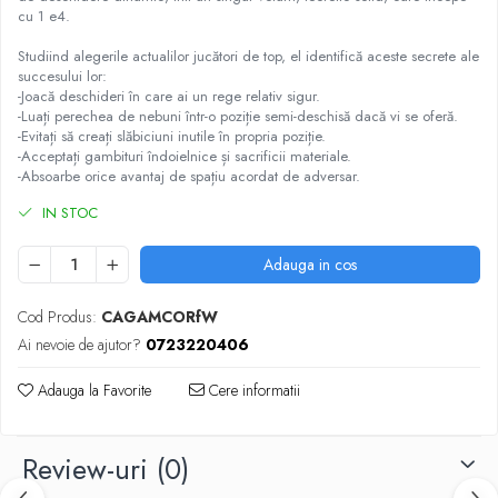
cu 1 e4.
Piese Sah Tematice Din Metal
Studiind alegerile actualilor jucători de top, el identifică aceste secrete ale
Puzzle
succesului lor:
-Joacă deschideri în care ai un rege relativ sigur.
Sah Magnetic India
-Luați perechea de nebuni într-o poziție semi-deschisă dacă vi se oferă.
Set Sah + Table/backgammon
-Evitați să creați slăbiciuni inutile în propria poziție.
-Acceptați gambituri îndoielnice și sacrificii materiale.
Seturi Sah
-Absoarbe orice avantaj de spațiu acordat de adversar.
Ceasuri De Sah Digitale
IN STOC
Seturi Sah Tematice
Adauga in cos
Step 1
Step 1
Cod Produs:
CAGAMCORfW
Step 2
Ai nevoie de ajutor?
0723220406
Step 3
Adauga la Favorite
Cere informatii
Step 4
Step 5
Review-uri
(0)
Step 6