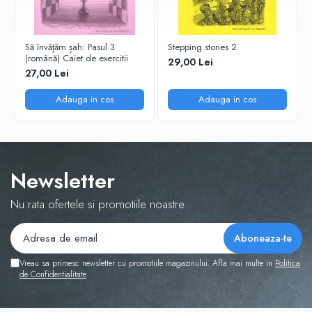
Să învățăm șah: Pasul 3
Stepping stones 2
(română) Caiet de exercitii
29,00 Lei
27,00 Lei
Adauga in cos
Adauga in cos
Newsletter
Nu rata ofertele si promotiile noastre
Vreau sa primesc newsletter cu promotiile magazinului. Afla mai multe in
Politica
de Confidentialitate