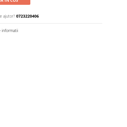
A IN COS
e ajutor?
0723220406
informatii