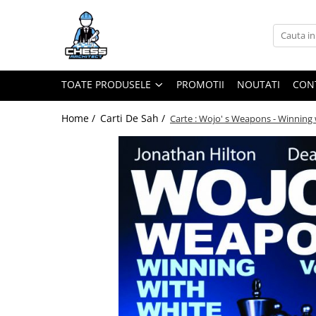
Toate Produsele
Materiale Șahiste
TOATE PRODUSELE
PROMOTII
NOUTATI
CON
Accesorii
Accesorii tabla
Home /
Carti De Sah /
Carte : Wojo' s Weapons - Winning 
Biografice
Biografice
Ceasuri Pentru Diverse Jocuri
Ceasuri
Tabla De Sah Din Lemn
Cluburi Si Scoli
Colectie De Partide
colectie de partide
Computere de sah