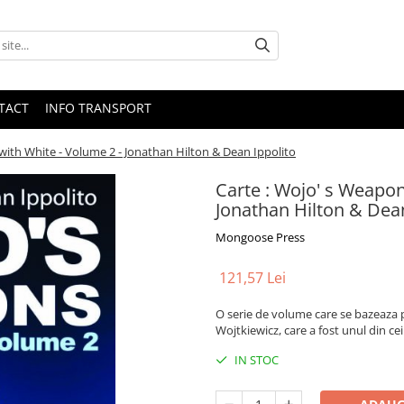
TACT
INFO TRANSPORT
with White - Volume 2 - Jonathan Hilton & Dean Ippolito
Carte : Wojo' s Weapon
Jonathan Hilton & Dean
Mongoose Press
121,57 Lei
O serie de volume care se bazeaza 
Wojtkiewicz, care a fost unul din ce
IN STOC