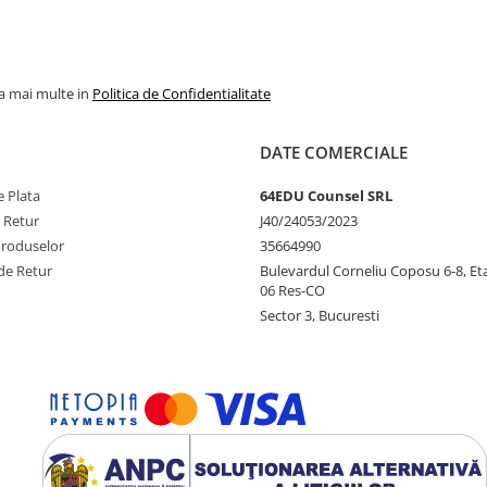
la mai multe in
Politica de Confidentialitate
DATE COMERCIALE
 Plata
64EDU Counsel SRL
e Retur
J40/24053/2023
Produselor
35664990
de Retur
Bulevardul Corneliu Coposu 6-8, Eta
06 Res-CO
Sector 3, Bucuresti