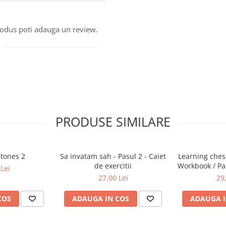
produs poti adauga un review.
PRODUSE SIMILARE
stones 2
Sa invatam sah - Pasul 2 - Caiet
Learning chess
de exercitii
Workbook / Pas
Lei
de e
27,00 Lei
29
COS
ADAUGA IN COS
ADAUGA I