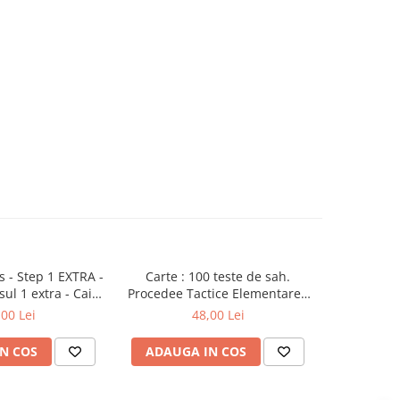
 - Step 1 EXTRA -
Carte : 100 teste de sah.
Carte : G
ul 1 extra - Caiet
Procedee Tactice Elementare /
p
xercitii
M. Ceteras
,00 Lei
48,00 Lei
N COS
ADAUGA IN COS
ADAUG