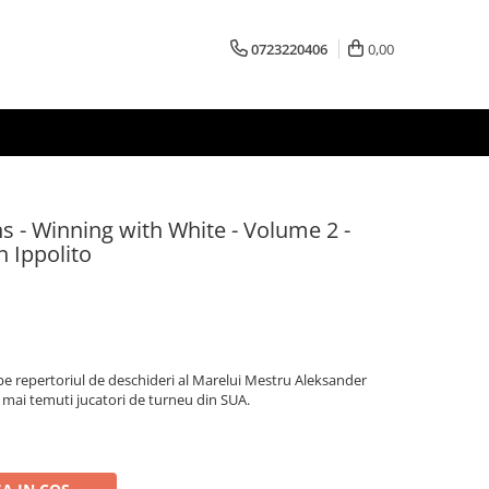
0723220406
0,00
s - Winning with White - Volume 2 -
 Ippolito
pe repertoriul de deschideri al Marelui Mestru Aleksander
i mai temuti jucatori de turneu din SUA.