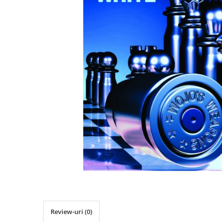
Deschideri
DGT
Finaluri
Instruire Generala
Instruire Generala
Lemn De Boxwood
Lemn De Carpen (hornbeam)
Lemn De Sheesham
Piese de sah DGT
Piese De Sah Tematice Din Plastic
Piese Din Lemn
Piese Din Plastic
Piese rezerva
Piese sah electronice
Review-uri
(0)