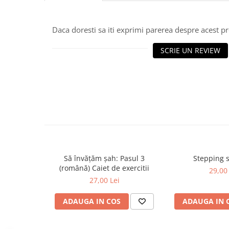
Piese sah electronice
Piese Sah Tematice
Daca doresti sa iti exprimi parerea despre acest 
Piese Sah Tematice Din Metal
Puzzle
SCRIE UN REVIEW
Sah Magnetic India
Set Sah + Table/backgammon
Seturi Sah
Ceasuri De Sah Digitale
Seturi Sah Tematice
Step 1
Step 1
Să învățăm șah: Pasul 3
Stepping 
(română) Caiet de exercitii
29,00 
Step 2
27,00 Lei
Step 3
ADAUGA IN COS
ADAUGA IN 
Step 4
Step 5