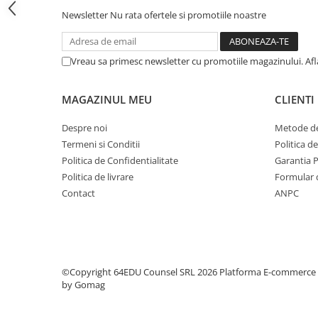
Step 6
Newsletter
Nu rata ofertele si promotiile noastre
Tabla De Demonstratie
Tactica
Vreau sa primesc newsletter cu promotiile magazinului. Af
Caiete Partida
Carti De Sah
MAGAZINUL MEU
CLIENTI
Produse Digitale
Despre noi
Metode de
Conținut Video
Termeni si Conditii
Politica d
Faza 3
Politica de Confidentialitate
Garantia 
Faza 1
Politica de livrare
Formular 
Universul Chess Architect
Contact
ANPC
Kit Chess Architect
Experiențe Șahiste
Antrenamente Șahiste
©Copyright 64EDU Counsel SRL 2026
Platforma E-commerce
Pachete ChessArchitect
by Gomag