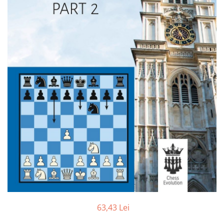
DGT
Finaluri
Instruire Generala
Instruire Generala
Lemn De Boxwood
Lemn De Carpen (hornbeam)
Lemn De Sheesham
Piese de sah DGT
Piese De Sah Tematice Din Plastic
Piese Din Lemn
Piese Din Plastic
Piese rezerva
Piese sah electronice
63,43 Lei
Piese sah electronice
Piese Sah Tematice