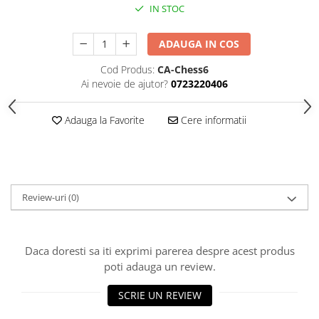
IN STOC
Piese Sah Tematice Din Metal
Puzzle
ADAUGA IN COS
Sah Magnetic India
Cod Produs:
CA-Chess6
Ai nevoie de ajutor?
0723220406
Set Sah + Table/backgammon
Seturi Sah
Adauga la Favorite
Cere informatii
Ceasuri De Sah Digitale
Seturi Sah Tematice
Step 1
Step 1
Review-uri
(0)
Step 2
Step 3
Daca doresti sa iti exprimi parerea despre acest produs
Step 4
poti adauga un review.
Step 5
SCRIE UN REVIEW
Step 6