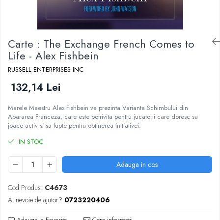
DGT
Finaluri
Instruire Generala
Carte : The Exchange French Comes to
Instruire Generala
Life - Alex Fishbein
Lemn De Boxwood
RUSSELL ENTERPRISES INC
Lemn De Carpen (hornbeam)
132,14 Lei
Lemn De Sheesham
Marele Maestru Alex Fishbein va prezinta Varianta Schimbului din
Piese de sah DGT
Apararea Franceza, care este potrivita pentru jucatorii care doresc sa
joace activ si sa lupte pentru obtinerea initiativei.
Piese De Sah Tematice Din Plastic
IN STOC
Piese Din Lemn
Piese Din Plastic
Adauga in cos
Piese rezerva
Cod Produs:
C4673
Piese sah electronice
Ai nevoie de ajutor?
0723220406
Piese sah electronice
Piese Sah Tematice