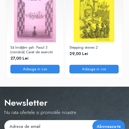
Tabla De Demonstratie
Tactica
Să învățăm șah: Pasul 3
Stepping stones 2
(română) Caiet de exercitii
29,00 Lei
27,00 Lei
Adauga in cos
Adauga in cos
Newsletter
Nu rata ofertele si promotiile noastre