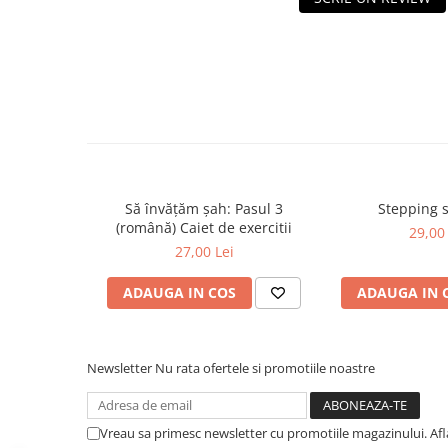
Piese sah electronice
Piese Sah Tematice
Piese Sah Tematice Din Metal
Puzzle
Sah Magnetic India
Set Sah + Table/backgammon
Seturi Sah
Să învățăm șah: Pasul 3
Stepping 
Ceasuri De Sah Digitale
(română) Caiet de exercitii
29,00 
Seturi Sah Tematice
27,00 Lei
Step 1
ADAUGA IN COS
ADAUGA IN 
Step 1
Step 2
Newsletter
Nu rata ofertele si promotiile noastre
Step 3
Step 4
Step 5
Vreau sa primesc newsletter cu promotiile magazinului. Af