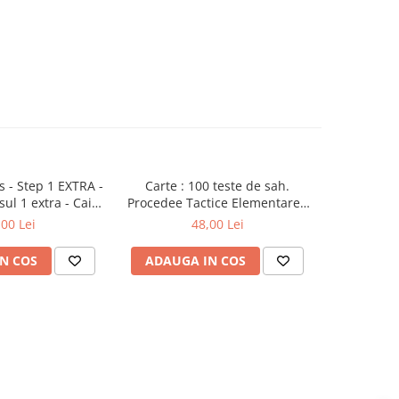
 - Step 1 EXTRA -
Carte : 100 teste de sah.
Carte : G
ul 1 extra - Caiet
Procedee Tactice Elementare /
p
xercitii
M. Ceteras
,00 Lei
48,00 Lei
N COS
ADAUGA IN COS
ADAUG