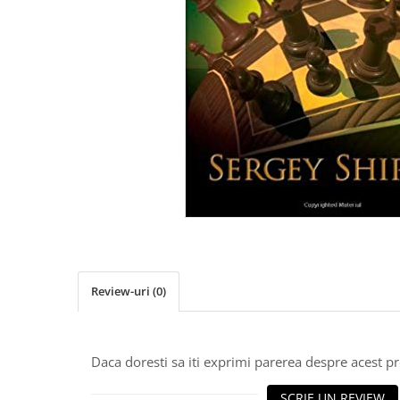
Deschideri
DGT
Finaluri
Instruire Generala
Instruire Generala
Lemn De Boxwood
Lemn De Carpen (hornbeam)
Lemn De Sheesham
Piese de sah DGT
Piese De Sah Tematice Din Plastic
Piese Din Lemn
Review-uri
(0)
Piese Din Plastic
Piese rezerva
Daca doresti sa iti exprimi parerea despre acest 
Piese sah electronice
SCRIE UN REVIEW