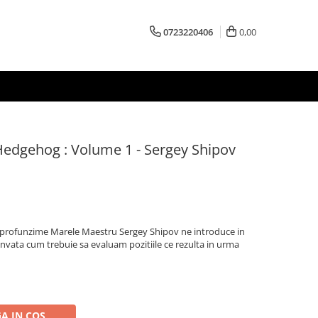
0723220406
0,00
Hedgehog : Volume 1 - Sergey Shipov
in profunzime Marele Maestru Sergey Shipov ne introduce in
e invata cum trebuie sa evaluam pozitiile ce rezulta in urma
A IN COS