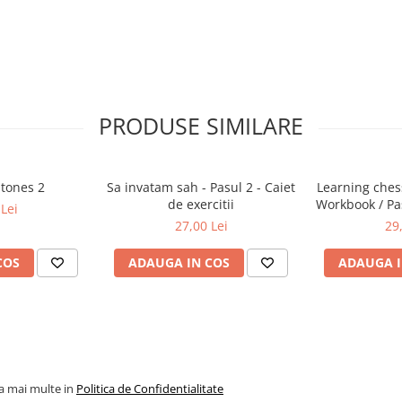
PRODUSE SIMILARE
stones 2
Sa invatam sah - Pasul 2 - Caiet
Learning chess
de exercitii
Workbook / Pas
Lei
de e
27,00 Lei
29
COS
ADAUGA IN COS
ADAUGA I
la mai multe in
Politica de Confidentialitate