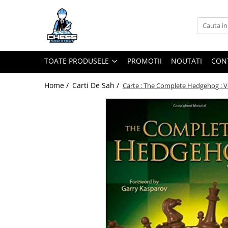
Toate Produsele
Materiale Șahiste
TOATE PRODUSELE
PROMOTII
NOUTATI
CON
Accesorii
Accesorii tabla
Home /
Carti De Sah /
Carte : The Complete Hedgehog : V
Biografice
Biografice
Ceasuri Pentru Diverse Jocuri
Ceasuri
Tabla De Sah Din Lemn
Cluburi Si Scoli
Colectie De Partide
colectie de partide
Computere de sah