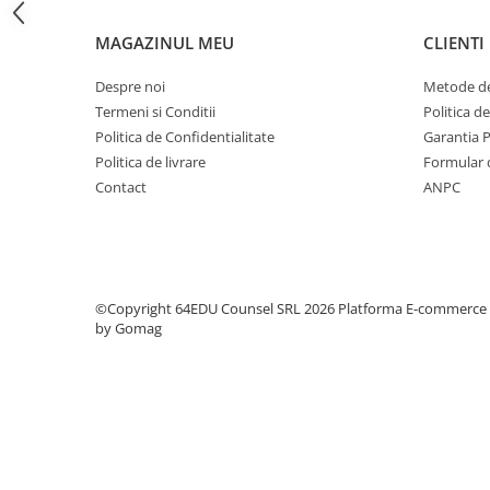
Step 6
MAGAZINUL MEU
CLIENTI
Tabla De Demonstratie
Tactica
Despre noi
Metode de
Termeni si Conditii
Politica d
Caiete Partida
Politica de Confidentialitate
Garantia 
Carti De Sah
Politica de livrare
Formular 
Produse Digitale
Contact
ANPC
Conținut Video
Faza 3
Faza 1
Universul Chess Architect
©Copyright 64EDU Counsel SRL 2026
Platforma E-commerce
Kit Chess Architect
by Gomag
Experiențe Șahiste
Antrenamente Șahiste
Pachete ChessArchitect