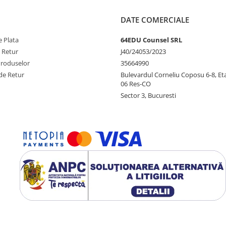
DATE COMERCIALE
 Plata
64EDU Counsel SRL
e Retur
J40/24053/2023
Produselor
35664990
de Retur
Bulevardul Corneliu Coposu 6-8, Eta
06 Res-CO
Sector 3, Bucuresti