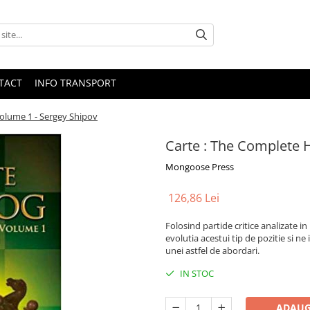
TACT
INFO TRANSPORT
olume 1 - Sergey Shipov
Carte : The Complete 
Mongoose Press
126,86 Lei
Folosind partide critice analizate 
evolutia acestui tip de pozitie si n
unei astfel de abordari.
IN STOC
ADAUG