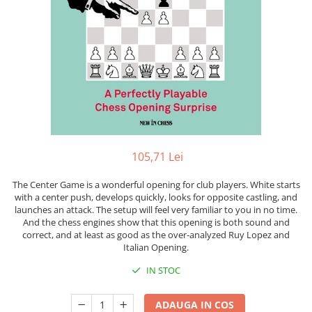
DGT
Finaluri
Instruire Generala
Instruire Generala
Lemn De Boxwood
Lemn De Carpen (hornbeam)
Lemn De Sheesham
105,71 Lei
Piese de sah DGT
Piese De Sah Tematice Din Plastic
The Center Game is a wonderful opening for club players. White starts
with a center push, develops quickly, looks for opposite castling, and
Piese Din Lemn
launches an attack. The setup will feel very familiar to you in no time.
And the chess engines show that this opening is both sound and
Piese Din Plastic
correct, and at least as good as the over-analyzed Ruy Lopez and
Piese rezerva
Italian Opening.
Piese sah electronice
IN STOC
Piese sah electronice
ADAUGA IN COS
Piese Sah Tematice