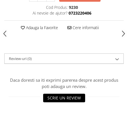
Cod Produs:
9230
Piese Sah Tematice Din Metal
Ai nevoie de ajutor?
0723220406
Puzzle
Sah Magnetic India
Adauga la Favorite
Cere informatii
Set Sah + Table/backgammon
Seturi Sah
Ceasuri De Sah Digitale
Review-uri
(0)
Seturi Sah Tematice
Step 1
Step 1
Daca doresti sa iti exprimi parerea despre acest produs
poti adauga un review.
Step 2
Step 3
SCRIE UN REVIEW
Step 4
Step 5
Step 6