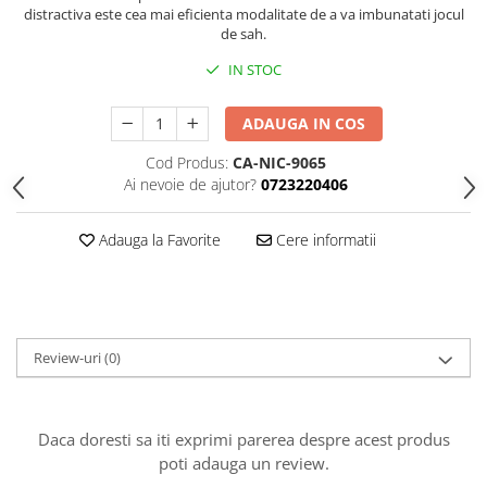
distractiva este cea mai eficienta modalitate de a va imbunatati jocul
Piese Sah Tematice Din Metal
de sah.
Puzzle
IN STOC
Sah Magnetic India
ADAUGA IN COS
Set Sah + Table/backgammon
Cod Produs:
CA-NIC-9065
Seturi Sah
Ai nevoie de ajutor?
0723220406
Ceasuri De Sah Digitale
Seturi Sah Tematice
Adauga la Favorite
Cere informatii
Step 1
Step 1
Step 2
Review-uri
(0)
Step 3
Step 4
Step 5
Daca doresti sa iti exprimi parerea despre acest produs
poti adauga un review.
Step 6