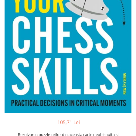
DGT
Finaluri
Instruire Generala
Instruire Generala
Lemn De Boxwood
Lemn De Carpen (hornbeam)
Lemn De Sheesham
Piese de sah DGT
Piese De Sah Tematice Din Plastic
Piese Din Lemn
Piese Din Plastic
Piese rezerva
Piese sah electronice
105,71 Lei
Piese sah electronice
Rezolvarea puzzle-urilor din aceasta carte neobisnuita si
Piese Sah Tematice