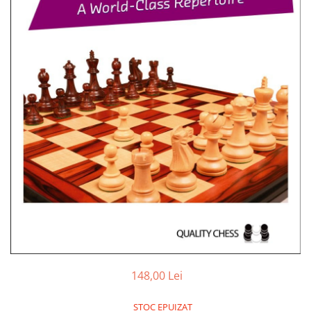
DGT
Finaluri
Instruire Generala
Instruire Generala
Lemn De Boxwood
Lemn De Carpen (hornbeam)
Lemn De Sheesham
Piese de sah DGT
Piese De Sah Tematice Din Plastic
Piese Din Lemn
Piese Din Plastic
Piese rezerva
Piese sah electronice
148,00 Lei
Piese sah electronice
STOC EPUIZAT
Piese Sah Tematice