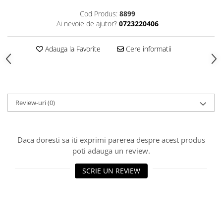
Cod Produs:
8899
Piese Sah Tematice Din Metal
Ai nevoie de ajutor?
0723220406
Puzzle
Sah Magnetic India
Adauga la Favorite
Cere informatii
Set Sah + Table/backgammon
Seturi Sah
Ceasuri De Sah Digitale
Review-uri
(0)
Seturi Sah Tematice
Step 1
Step 1
Daca doresti sa iti exprimi parerea despre acest produs
Step 2
poti adauga un review.
Step 3
SCRIE UN REVIEW
Step 4
Step 5
Step 6