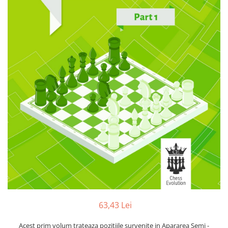
Deschideri
DGT
Finaluri
Instruire Generala
Instruire Generala
Lemn De Boxwood
Lemn De Carpen (hornbeam)
Lemn De Sheesham
Piese de sah DGT
Piese De Sah Tematice Din Plastic
Piese Din Lemn
Piese Din Plastic
Piese rezerva
63,43 Lei
Piese sah electronice
Acest prim volum trateaza pozitiile survenite in Apararea Semi -