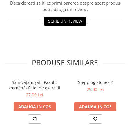
Daca doresti sa iti exprimi parerea despre acest produs
Step 6
poti adauga un review.
Tabla De Demonstratie
SCRIE UN REVIEW
Tactica
Caiete Partida
Carti De Sah
Produse Digitale
Conținut Video
PRODUSE SIMILARE
Faza 3
Faza 1
Universul Chess Architect
Să învățăm șah: Pasul 3
Stepping stones 2
Kit Chess Architect
(română) Caiet de exercitii
29,00 Lei
Experiențe Șahiste
27,00 Lei
Antrenamente Șahiste
ADAUGA IN COS
ADAUGA IN COS
Pachete ChessArchitect