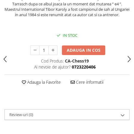
Piese sah electronice
Tarrasch dupa ce albul joaca la un moment dat mutarea ” e4 ”.
Maestrul International Tibor Karoly a fost campionul de sah al Ungariei
Piese Sah Tematice
in anul 1984 si este renumit atat ca autor cat si ca antrenor.
Piese Sah Tematice Din Metal
Puzzle
IN STOC
Sah Magnetic India
Set Sah + Table/backgammon
ADAUGA IN COS
Seturi Sah
Cod Produs:
CA-Chess19
Ceasuri De Sah Digitale
Ai nevoie de ajutor?
0723220406
Seturi Sah Tematice
Adauga la Favorite
Cere informatii
Step 1
Step 1
Step 2
Step 3
Review-uri
(0)
Step 4
Step 5