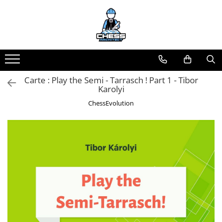
Toate Produsele
Materiale Șahiste
Accesorii
Carte : Play the Semi - Tarrasch ! Part 1 - Tibor
Accesorii tabla
Karolyi
Biografice
ChessEvolution
Biografice
Ceasuri Pentru Diverse Jocuri
Ceasuri
Tabla De Sah Din Lemn
Cluburi Si Scoli
Colectie De Partide
colectie de partide
Computere de sah