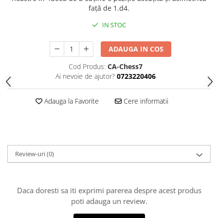
față de 1.d4.
Piese Sah Tematice Din Metal
IN STOC
Puzzle
Sah Magnetic India
ADAUGA IN COS
Set Sah + Table/backgammon
Cod Produs:
CA-Chess7
Seturi Sah
Ai nevoie de ajutor?
0723220406
Ceasuri De Sah Digitale
Adauga la Favorite
Cere informatii
Seturi Sah Tematice
Step 1
Step 1
Step 2
Review-uri
(0)
Step 3
Step 4
Daca doresti sa iti exprimi parerea despre acest produs
Step 5
poti adauga un review.
Step 6